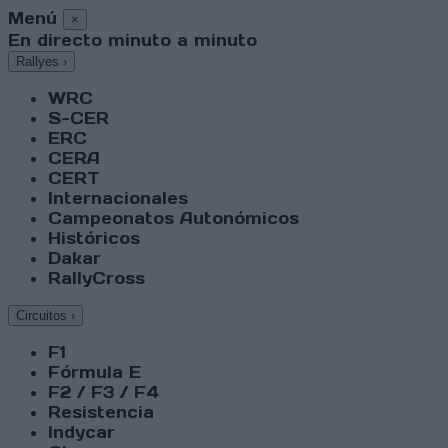
Menú
×
En directo minuto a minuto
Rallyes
›
WRC
S-CER
ERC
CERA
CERT
Internacionales
Campeonatos Autonómicos
Históricos
Dakar
RallyCross
Circuitos
›
F1
Fórmula E
F2 / F3 / F4
Resistencia
Indycar