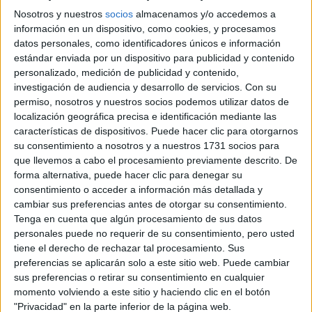
Campeonatos Autonómicos
Nosotros y nuestros
socios
almacenamos y/o accedemos a
Históricos
información en un dispositivo, como cookies, y procesamos
Dakar
RallyCross
datos personales, como identificadores únicos e información
estándar enviada por un dispositivo para publicidad y contenido
Circuitos
personalizado, medición de publicidad y contenido,
investigación de audiencia y desarrollo de servicios.
Con su
F1
permiso, nosotros y nuestros socios podemos utilizar datos de
Fórmula E
localización geográfica precisa e identificación mediante las
F2 / F3 / F4
características de dispositivos. Puede hacer clic para otorgarnos
Resistencia
su consentimiento a nosotros y a nuestros 1731 socios para
Indycar
que llevemos a cabo el procesamiento previamente descrito. De
Otros
forma alternativa, puede hacer clic para denegar su
consentimiento o acceder a información más detallada y
Producto
cambiar sus preferencias antes de otorgar su consentimiento.
Tenga en cuenta que algún procesamiento de sus datos
Producto
personales puede no requerir de su consentimiento, pero usted
Web pensada para poder ofrecer diferentes
tiene el derecho de rechazar tal procesamiento. Sus
productos propios y ajenos para que los
preferencias se aplicarán solo a este sitio web. Puede cambiar
aficionados los puedan adquirir
sus preferencias o retirar su consentimiento en cualquier
momento volviendo a este sitio y haciendo clic en el botón
Divulgación
"Privacidad" en la parte inferior de la página web.