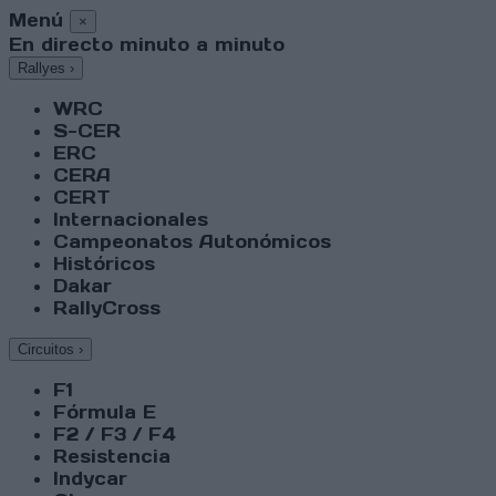
Menú
×
En directo minuto a minuto
Rallyes
›
WRC
S-CER
ERC
CERA
CERT
Internacionales
Campeonatos Autonómicos
Históricos
Dakar
RallyCross
Circuitos
›
F1
Fórmula E
F2 / F3 / F4
Resistencia
Indycar