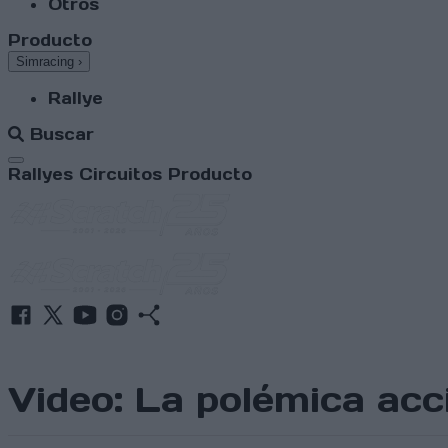
Otros
Producto
Simracing
›
Rallye
Buscar
Abrir menú
Rallyes
Circuitos
Producto
Video: La polémica acc