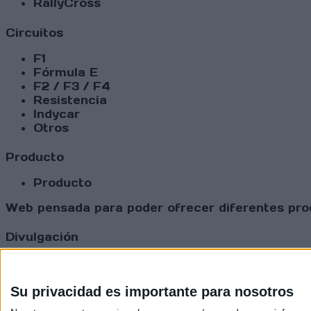
RallyCross
Circuitos
F1
Fórmula E
F2 / F3 / F4
Resistencia
Indycar
Otros
Producto
Producto
Web pensada para poder ofrecer diferentes prod
Divulgación
Dossier
Webs
Comunicados
Su privacidad es importante para nosotros
Fotografía