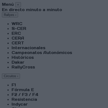
Menú
×
En directo minuto a minuto
Rallyes
›
WRC
S-CER
ERC
CERA
CERT
Internacionales
Campeonatos Autonómicos
Históricos
Dakar
RallyCross
Circuitos
›
F1
Fórmula E
F2 / F3 / F4
Resistencia
Indycar