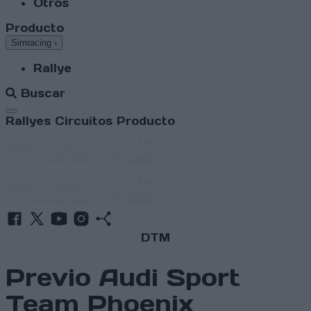
Otros
Producto
Simracing
›
Rallye
Buscar
Abrir menú
Rallyes
Circuitos
Producto
DTM
Previo Audi Sport
Team Phoenix