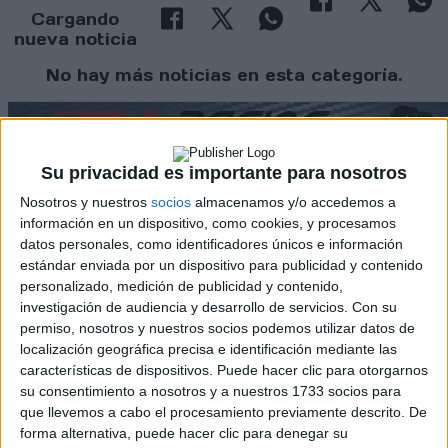
Cargando
nueva noticia
No hay más noticias en esta categoría.
Su privacidad es importante para nosotros
Nosotros y nuestros
socios
almacenamos y/o accedemos a
información en un dispositivo, como cookies, y procesamos
datos personales, como identificadores únicos e información
estándar enviada por un dispositivo para publicidad y contenido
Rallyes
personalizado, medición de publicidad y contenido,
WRC
investigación de audiencia y desarrollo de servicios.
Con su
S-CER
permiso, nosotros y nuestros socios podemos utilizar datos de
ERC
localización geográfica precisa e identificación mediante las
CERA
características de dispositivos. Puede hacer clic para otorgarnos
CERT
su consentimiento a nosotros y a nuestros 1733 socios para
Internacionales
que llevemos a cabo el procesamiento previamente descrito. De
Campeonatos Autonómicos
forma alternativa, puede hacer clic para denegar su