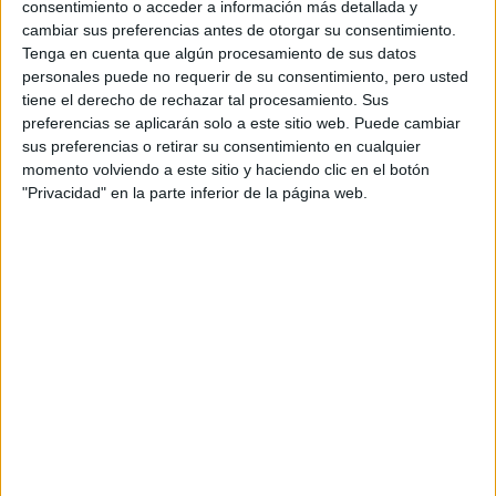
Históricos
consentimiento o acceder a información más detallada y
Dakar
cambiar sus preferencias antes de otorgar su consentimiento.
RallyCross
Tenga en cuenta que algún procesamiento de sus datos
personales puede no requerir de su consentimiento, pero usted
Circuitos
tiene el derecho de rechazar tal procesamiento. Sus
preferencias se aplicarán solo a este sitio web. Puede cambiar
F1
sus preferencias o retirar su consentimiento en cualquier
Fórmula E
momento volviendo a este sitio y haciendo clic en el botón
F2 / F3 / F4
"Privacidad" en la parte inferior de la página web.
Resistencia
Indycar
Otros
Producto
Producto
Web pensada para poder ofrecer diferentes
productos propios y ajenos para que los
aficionados los puedan adquirir
Divulgación