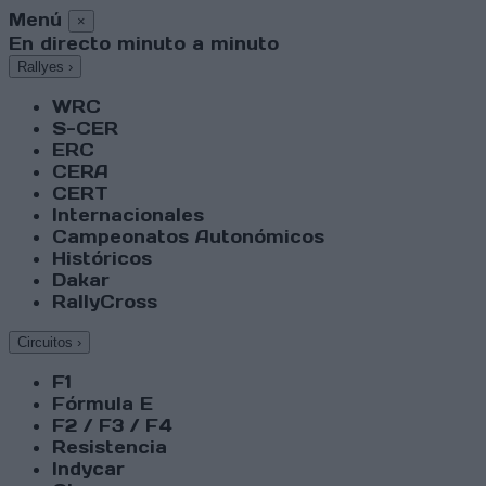
Menú
×
En directo minuto a minuto
Rallyes
›
WRC
S-CER
ERC
CERA
CERT
Internacionales
Campeonatos Autonómicos
Históricos
Dakar
RallyCross
Circuitos
›
F1
Fórmula E
F2 / F3 / F4
Resistencia
Indycar