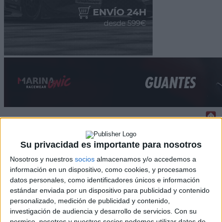
Rallyes
Su privacidad es importante para nosotros
WRC
Nosotros y nuestros
socios
almacenamos y/o accedemos a
S-CER
información en un dispositivo, como cookies, y procesamos
ERC
datos personales, como identificadores únicos e información
CERA
estándar enviada por un dispositivo para publicidad y contenido
CERT
personalizado, medición de publicidad y contenido,
Internacionales
investigación de audiencia y desarrollo de servicios.
Con su
Campeonatos Autonómicos
permiso, nosotros y nuestros socios podemos utilizar datos de