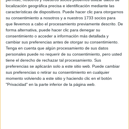
Históricos
localización geográfica precisa e identificación mediante las
Dakar
características de dispositivos. Puede hacer clic para otorgarnos
RallyCross
su consentimiento a nosotros y a nuestros 1733 socios para
que llevemos a cabo el procesamiento previamente descrito. De
Circuitos
forma alternativa, puede hacer clic para denegar su
consentimiento o acceder a información más detallada y
F1
cambiar sus preferencias antes de otorgar su consentimiento.
Fórmula E
Tenga en cuenta que algún procesamiento de sus datos
F2 / F3 / F4
personales puede no requerir de su consentimiento, pero usted
Resistencia
tiene el derecho de rechazar tal procesamiento. Sus
Indycar
preferencias se aplicarán solo a este sitio web. Puede cambiar
Otros
sus preferencias o retirar su consentimiento en cualquier
momento volviendo a este sitio y haciendo clic en el botón
Producto
"Privacidad" en la parte inferior de la página web.
Producto
Web pensada para poder ofrecer diferentes
productos propios y ajenos para que los
aficionados los puedan adquirir
Divulgación