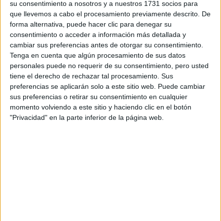
PEUGEOT ya obtuvo un éxito deportivo en
su consentimiento a nosotros y a nuestros 1731 socios para
Bolivia, allá por 1979. Fue en el Rally Codasur,
que llevemos a cabo el procesamiento previamente descrito. De
que luego se llamaría Rally Argentina: una
forma alternativa, puede hacer clic para denegar su
conocida prueba del Campeonato Mundial de
consentimiento o acceder a información más detallada y
Rallyes. Los dos PEUGEOT 504 oficiales
cambiar sus preferencias antes de otorgar su consentimiento.
inscritos para Jean Guichet /Jean Todt y Jean-
Tenga en cuenta que algún procesamiento de sus datos
Claude Lefebvre/Jean-Pierre Rouget
personales puede no requerir de su consentimiento, pero usted
terminaron primero y segundo después de una
tiene el derecho de rechazar tal procesamiento. Sus
salida memorable. La ruta fue diseñada para
preferencias se aplicarán solo a este sitio web. Puede cambiar
recorrer Argentina, Brasil, Uruguay, Paraguay,
sus preferencias o retirar su consentimiento en cualquier
Bolivia y Perú, pero se detuvo en Perú debido
momento volviendo a este sitio y haciendo clic en el botón
a problemas políticos.
"Privacidad" en la parte inferior de la página web.
¿Qué es lo siguiente?
El viernes es el día de descanso en la capital
boliviana, La Paz, antes de que la primera
parte de la etapa maratón de este año
comience, sin que se permita el servicio
durante la noche entre los dos días. El día de
descanso es una oportunidad para que los