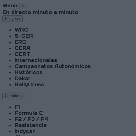
Menú
×
En directo minuto a minuto
Rallyes
›
WRC
S-CER
ERC
CERA
CERT
Internacionales
Campeonatos Autonómicos
Históricos
Dakar
RallyCross
Circuitos
›
F1
Fórmula E
F2 / F3 / F4
Resistencia
Indycar