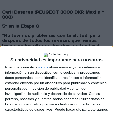
Cyril Despres (PEUGEOT 3008 DKR Maxi n °
308)
5º en la Etapa 6
"No tuvimos problemas con la altitud, pero
después de todos los reveses que hemos
tenido en los últimos dos días, no fue fácil
volver a encontrar ritmo. El objetivo principal
ahora es estar ahí para apoyar a nuestros
Su privacidad es importante para nosotros
compañeros de equipo, por lo que no tiene
sentido tomar riesgos. Íbamos a un ritmo
Nosotros y nuestros
socios
almacenamos y/o accedemos a
decente sin presionar demasiado en una etapa
información en un dispositivo, como cookies, y procesamos
que estaba bastante húmeda. Y al menos, pase
datos personales, como identificadores únicos e información
lo que pase, habré conducido a lo largo de las
estándar enviada por un dispositivo para publicidad y contenido
orillas del lago Titicaca: ¡eso ya es algo!”
personalizado, medición de publicidad y contenido,
investigación de audiencia y desarrollo de servicios.
Con su
permiso, nosotros y nuestros socios podemos utilizar datos de
¿Sabías qué…?
localización geográfica precisa e identificación mediante las
características de dispositivos. Puede hacer clic para otorgarnos