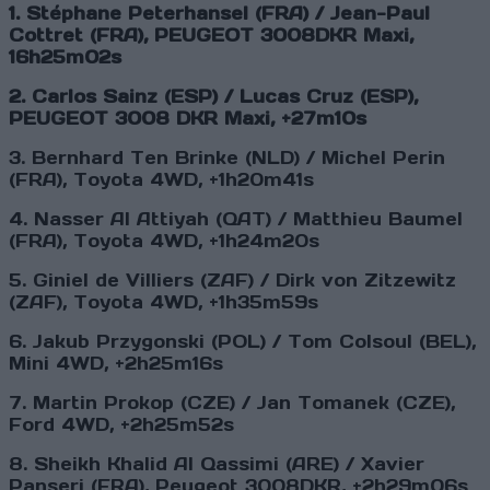
1. Stéphane Peterhansel (FRA) / Jean-Paul
Cottret (FRA), PEUGEOT 3008DKR Maxi,
16h25m02s
2. Carlos Sainz (ESP) / Lucas Cruz (ESP),
PEUGEOT 3008 DKR Maxi, +27m10s
3. Bernhard Ten Brinke (NLD) / Michel Perin
(FRA), Toyota 4WD, +1h20m41s
4. Nasser Al Attiyah (QAT) / Matthieu Baumel
(FRA), Toyota 4WD, +1h24m20s
5. Giniel de Villiers (ZAF) / Dirk von Zitzewitz
(ZAF), Toyota 4WD, +1h35m59s
6. Jakub Przygonski (POL) / Tom Colsoul (BEL),
Mini 4WD, +2h25m16s
7. Martin Prokop (CZE) / Jan Tomanek (CZE),
Ford 4WD, +2h25m52s
8. Sheikh Khalid Al Qassimi (ARE) / Xavier
Panseri (FRA), Peugeot 3008DKR, +2h29m06s