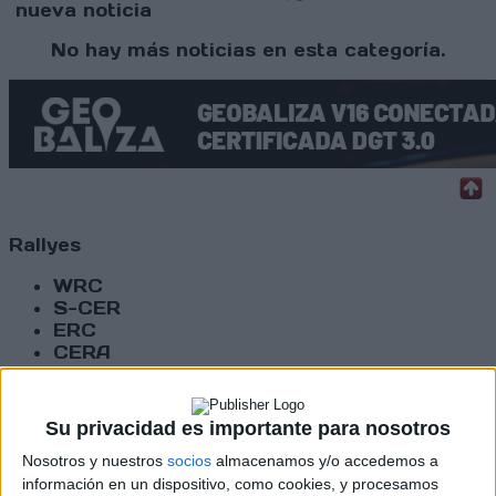
nueva noticia
No hay más noticias en esta categoría.
Rallyes
WRC
S-CER
ERC
CERA
CERT
Internacionales
Campeonatos Autonómicos
Su privacidad es importante para nosotros
Históricos
Nosotros y nuestros
socios
almacenamos y/o accedemos a
Dakar
RallyCross
información en un dispositivo, como cookies, y procesamos