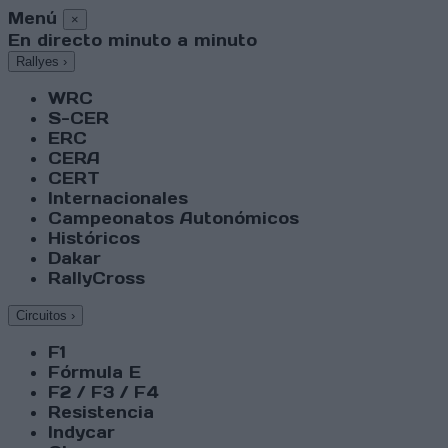
Menú
×
En directo minuto a minuto
Rallyes
›
WRC
S-CER
ERC
CERA
CERT
Internacionales
Campeonatos Autonómicos
Históricos
Dakar
RallyCross
Circuitos
›
F1
Fórmula E
F2 / F3 / F4
Resistencia
Indycar