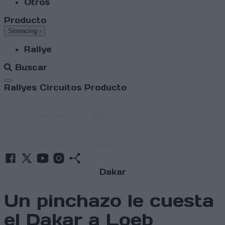
Otros
Producto
Simracing
›
Rallye
Buscar
Abrir menú
Rallyes
Circuitos
Producto
Dakar
Un pinchazo le cuesta
el Dakar a Loeb