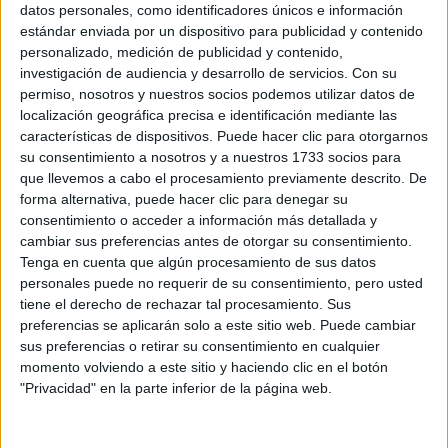
datos personales, como identificadores únicos e información
estándar enviada por un dispositivo para publicidad y contenido
Circuitos
personalizado, medición de publicidad y contenido,
F1
investigación de audiencia y desarrollo de servicios.
Con su
Fórmula E
permiso, nosotros y nuestros socios podemos utilizar datos de
F2 / F3 / F4
localización geográfica precisa e identificación mediante las
Resistencia
características de dispositivos. Puede hacer clic para otorgarnos
Indycar
su consentimiento a nosotros y a nuestros 1733 socios para
Otros
que llevemos a cabo el procesamiento previamente descrito. De
forma alternativa, puede hacer clic para denegar su
Producto
consentimiento o acceder a información más detallada y
cambiar sus preferencias antes de otorgar su consentimiento.
Producto
Tenga en cuenta que algún procesamiento de sus datos
personales puede no requerir de su consentimiento, pero usted
Web pensada para poder ofrecer diferentes
productos propios y ajenos para que los
tiene el derecho de rechazar tal procesamiento. Sus
aficionados los puedan adquirir
preferencias se aplicarán solo a este sitio web. Puede cambiar
sus preferencias o retirar su consentimiento en cualquier
Divulgación
momento volviendo a este sitio y haciendo clic en el botón
"Privacidad" en la parte inferior de la página web.
Dossier
Webs
Comunicados