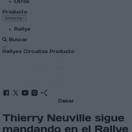
Otros
Producto
Simracing
›
Rallye
Buscar
Abrir menú
Rallyes
Circuitos
Producto
Dakar
Thierry Neuville sigue
mandando en el Rallye