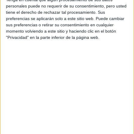
Dakar
RallyCross
personales puede no requerir de su consentimiento, pero usted
tiene el derecho de rechazar tal procesamiento. Sus
Circuitos
preferencias se aplicarán solo a este sitio web. Puede cambiar
sus preferencias o retirar su consentimiento en cualquier
F1
momento volviendo a este sitio y haciendo clic en el botón
Fórmula E
"Privacidad" en la parte inferior de la página web.
F2 / F3 / F4
Resistencia
Indycar
Otros
Producto
Producto
Web pensada para poder ofrecer diferentes
productos propios y ajenos para que los
aficionados los puedan adquirir
Divulgación
Dossier