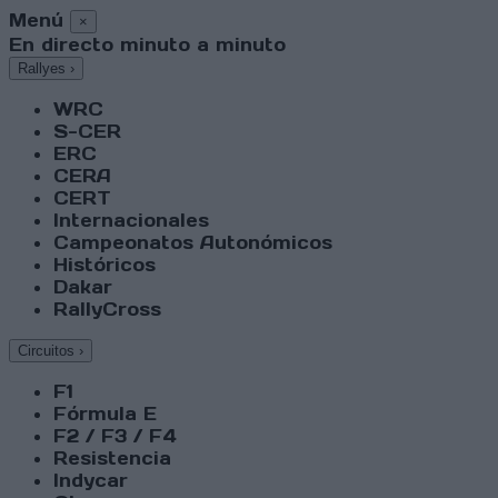
Menú
×
En directo minuto a minuto
Rallyes
›
WRC
S-CER
ERC
CERA
CERT
Internacionales
Campeonatos Autonómicos
Históricos
Dakar
RallyCross
Circuitos
›
F1
Fórmula E
F2 / F3 / F4
Resistencia
Indycar