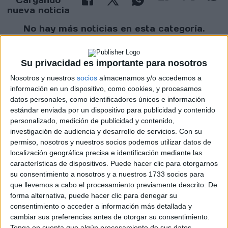
Cargando
nueva noticia
No hay más noticias en esta categoría.
Su privacidad es importante para nosotros
Nosotros y nuestros
socios
almacenamos y/o accedemos a
información en un dispositivo, como cookies, y procesamos
datos personales, como identificadores únicos e información
estándar enviada por un dispositivo para publicidad y contenido
personalizado, medición de publicidad y contenido,
Rallyes
investigación de audiencia y desarrollo de servicios.
Con su
permiso, nosotros y nuestros socios podemos utilizar datos de
WRC
localización geográfica precisa e identificación mediante las
S-CER
características de dispositivos. Puede hacer clic para otorgarnos
ERC
su consentimiento a nosotros y a nuestros 1733 socios para
CERA
que llevemos a cabo el procesamiento previamente descrito. De
CERT
forma alternativa, puede hacer clic para denegar su
Internacionales
consentimiento o acceder a información más detallada y
Campeonatos Autonómicos
cambiar sus preferencias antes de otorgar su consentimiento.
Históricos
Tenga en cuenta que algún procesamiento de sus datos