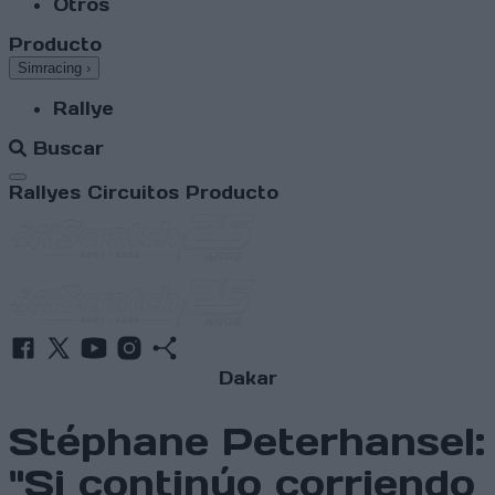
Otros
Producto
Simracing
›
Rallye
Buscar
Abrir menú
Rallyes
Circuitos
Producto
Dakar
Stéphane Peterhansel:
"Si continúo corriendo