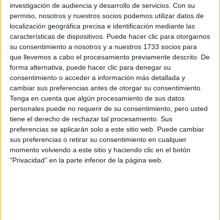
Para el Dakar no lo sé, aún no he tomado la
investigación de audiencia y desarrollo de servicios.
Con su
decisión final. Necesito algo más de tiempo,
permiso, nosotros y nuestros socios podemos utilizar datos de
hablarlo con todos los equipos, como Toyota.
localización geográfica precisa e identificación mediante las
Quizás lo deje, quizás siga, no lo sé.”
características de dispositivos. Puede hacer clic para otorgarnos
¿Consideras que te queda algún reto más por
su consentimiento a nosotros y a nuestros 1733 socios para
conseguir en el Dakar o en otra categoría?
que llevemos a cabo el procesamiento previamente descrito. De
forma alternativa, puede hacer clic para denegar su
“No.
Si continúo corriendo en el Dakar, seguiré
consentimiento o acceder a información más detallada y
haciéndolo en la categoría de coches
, eso seguro.
cambiar sus preferencias antes de otorgar su consentimiento.
Sería para volver a ganar al menos una vez más.”
Tenga en cuenta que algún procesamiento de sus datos
personales puede no requerir de su consentimiento, pero usted
¿Has pensado alguna vez en crear tu propio
tiene el derecho de rechazar tal procesamiento. Sus
equipo?
preferencias se aplicarán solo a este sitio web. Puede cambiar
“No…hice eso una vez cuando empecé a correr
sus preferencias o retirar su consentimiento en cualquier
en coches, mi segundo año en coches.
momento volviendo a este sitio y haciendo clic en el botón
Organizamos un equipo con nuestro coche, yo
"Privacidad" en la parte inferior de la página web.
era piloto, mánager y jefe de equipo. ¡Fue
demasiado para mí! Pero ahora no es el momento
de hacer eso, no estoy motivado como para ello.
Quizás si decidiera dejar de correr en el Dakar
haría alguna carrera en EEUU que siempre he
querido hacer, la Baja 1000
. Si tengo la