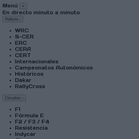
Menú
×
En directo minuto a minuto
Rallyes
›
WRC
S-CER
ERC
CERA
CERT
Internacionales
Campeonatos Autonómicos
Históricos
Dakar
RallyCross
Circuitos
›
F1
Fórmula E
F2 / F3 / F4
Resistencia
Indycar