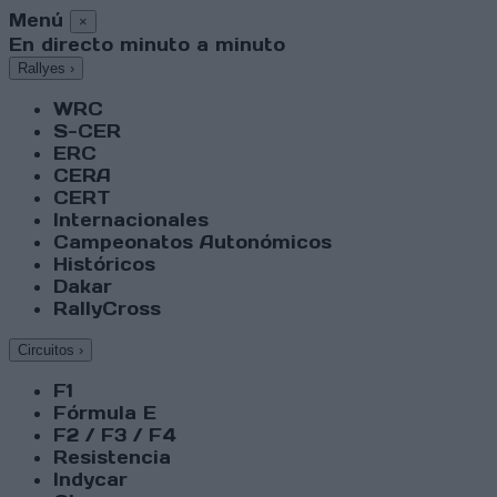
Menú
×
En directo minuto a minuto
Rallyes
›
WRC
S-CER
ERC
CERA
CERT
Internacionales
Campeonatos Autonómicos
Históricos
Dakar
RallyCross
Circuitos
›
F1
Fórmula E
F2 / F3 / F4
Resistencia
Indycar