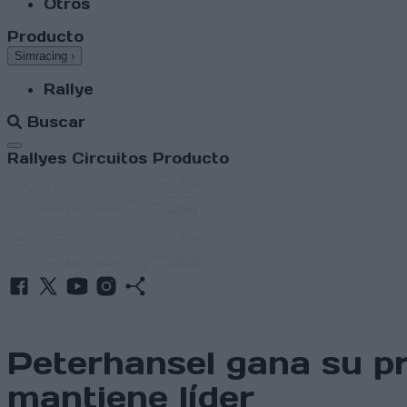
Otros
Producto
Simracing
›
Rallye
Buscar
Abrir menú
Rallyes
Circuitos
Producto
Peterhansel gana su pr
mantiene líder