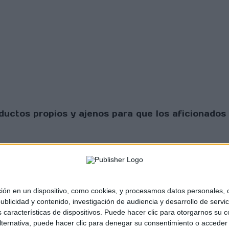
uctos propios y ajenos para que los aficionados 
 en un dispositivo, como cookies, y procesamos datos personales, co
blicidad y contenido, investigación de audiencia y desarrollo de servic
as características de dispositivos. Puede hacer clic para otorgarnos su
sta Scratch |
Contacto
|
Aviso legal y política de
ternativa, puede hacer clic para denegar su consentimiento o acceder