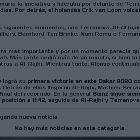
maría la iniciativa y lideraba por delante de Ter
días. Por detrás, el holandés Erik van Loon volca
 siguientes momentos, con Terranova, Al-Attiyah 
lliers, Bernhard Ten Brinke, Nani Roma o Fernan
era más importante y por un momento parecía qu
ah. Más tarde cedió más de un minuto, si bien lo
trás a Al-Rajhi. Mientras tanto, Alonso continuab
y logró su
primera victoria en este Dakar 2020 c
Detrás de ellos llegaron Al-Rajhi, Mathieu Serrad
inal del recorrido. En la general
Sainz sigue sien
posición a 11:42, seguido de Al-Rajhi y Terranova
gando nueva noticia
No hay más noticias en esta categoría.