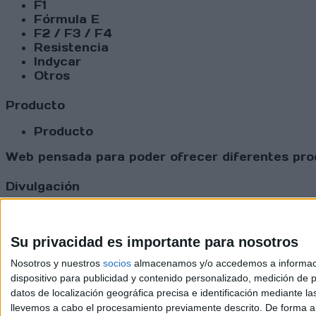
F1
Fórmula E
F2 / F3 / F4
Resistencia
Indycar
Otros
Producto
Producto
Web pensada para poder ofrecer diferentes prod
Divulgación
Dossier
Webs
Comunicados
Su privacidad es importante para nosotros
Fotografía
Nosotros y nuestros
socios
almacenamos y/o accedemos a información
Vídeos (on boards)
dispositivo para publicidad y contenido personalizado, medición de pu
Redes Sociales
datos de localización geográfica precisa e identificación mediante l
2026 Revi
llevemos a cabo el procesamiento previamente descrito. De forma al