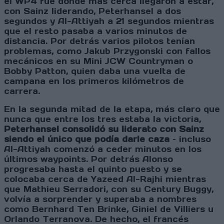
el WP4 fue donde más cerca llegaron a estar,
con Sainz liderando, Peterhansel a dos
segundos y Al-Attiyah a 21 segundos mientras
que el resto pasaba a varios minutos de
distancia. Por detrás varios pilotos tenían
problemas, como Jakub Przygonski con fallos
mecánicos en su Mini JCW Countryman o
Bobby Patton, quien daba una vuelta de
campana en los primeros kilómetros de
carrera.
En la segunda mitad de la etapa, más claro que
nunca que entre los tres estaba la victoria,
Peterhansel consolidó su liderato con Sainz
siendo el único que podía darle caza
– incluso
Al-Attiyah comenzó a ceder minutos en los
últimos waypoints. Por detrás Alonso
progresaba hasta el quinto puesto y se
colocaba cerca de Yazeed Al-Rajhi mientras
que Mathieu Serradori, con su Century Buggy,
volvía a sorprender y superaba a nombres
como Bernhard Ten Brinke, Giniel de Villiers u
Orlando Terranova. De hecho, el francés