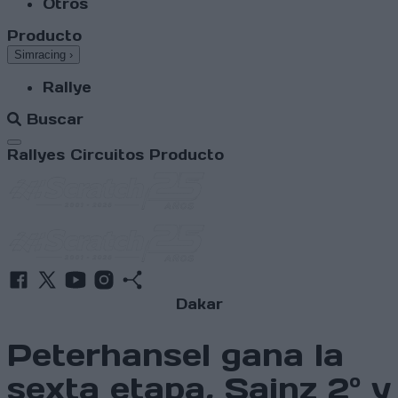
Otros
Producto
Simracing
›
Rallye
Buscar
Abrir menú
Rallyes
Circuitos
Producto
Dakar
Peterhansel gana la
sexta etapa, Sainz 2º y