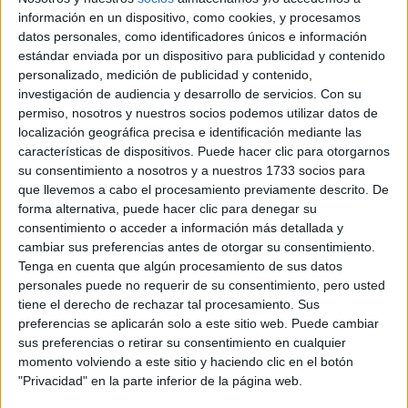
información en un dispositivo, como cookies, y procesamos
datos personales, como identificadores únicos e información
estándar enviada por un dispositivo para publicidad y contenido
personalizado, medición de publicidad y contenido,
investigación de audiencia y desarrollo de servicios.
Con su
permiso, nosotros y nuestros socios podemos utilizar datos de
localización geográfica precisa e identificación mediante las
Rallyes
características de dispositivos. Puede hacer clic para otorgarnos
su consentimiento a nosotros y a nuestros 1733 socios para
WRC
que llevemos a cabo el procesamiento previamente descrito. De
S-CER
forma alternativa, puede hacer clic para denegar su
ERC
consentimiento o acceder a información más detallada y
CERA
cambiar sus preferencias antes de otorgar su consentimiento.
CERT
Tenga en cuenta que algún procesamiento de sus datos
Internacionales
personales puede no requerir de su consentimiento, pero usted
Campeonatos Autonómicos
tiene el derecho de rechazar tal procesamiento. Sus
Históricos
preferencias se aplicarán solo a este sitio web. Puede cambiar
Dakar
RallyCross
sus preferencias o retirar su consentimiento en cualquier
momento volviendo a este sitio y haciendo clic en el botón
"Privacidad" en la parte inferior de la página web.
Circuitos