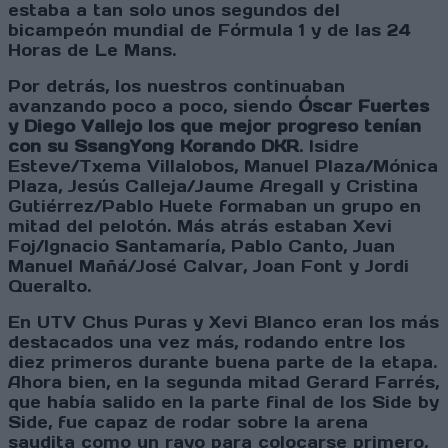
estaba a tan solo unos segundos del
bicampeón mundial de Fórmula 1 y de las 24
Horas de Le Mans.
Por detrás, los nuestros continuaban
avanzando poco a poco, siendo
Óscar Fuertes
y Diego Vallejo los que mejor progreso tenían
con su SsangYong Korando DKR
. Isidre
Esteve/Txema Villalobos, Manuel Plaza/Mónica
Plaza, Jesús Calleja/Jaume Aregall y Cristina
Gutiérrez/Pablo Huete formaban un grupo en
mitad del pelotón. Más atrás estaban Xevi
Foj/Ignacio Santamaría, Pablo Canto, Juan
Manuel Mañá/José Calvar, Joan Font y Jordi
Queralto.
En UTV Chus Puras y Xevi Blanco eran los más
destacados una vez más, rodando entre los
diez primeros durante buena parte de la etapa.
Ahora bien, en la segunda mitad Gerard Farrés,
que había salido en la parte final de los Side by
Side, fue capaz de rodar sobre la arena
saudita como un rayo para colocarse primero,