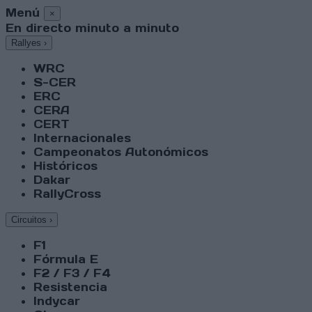
Menú
×
En directo minuto a minuto
Rallyes
›
WRC
S-CER
ERC
CERA
CERT
Internacionales
Campeonatos Autonómicos
Históricos
Dakar
RallyCross
Circuitos
›
F1
Fórmula E
F2 / F3 / F4
Resistencia
Indycar