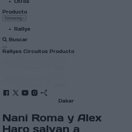
Otros
Producto
Simracing
›
Rallye
Buscar
Abrir menú
Rallyes
Circuitos
Producto
Dakar
Nani Roma y Alex
Haro salvan a