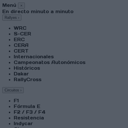
Menú
×
En directo minuto a minuto
Rallyes
›
WRC
S-CER
ERC
CERA
CERT
Internacionales
Campeonatos Autonómicos
Históricos
Dakar
RallyCross
Circuitos
›
F1
Fórmula E
F2 / F3 / F4
Resistencia
Indycar