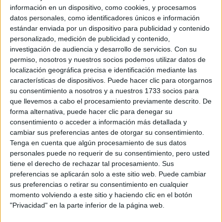
información en un dispositivo, como cookies, y procesamos
WRC
datos personales, como identificadores únicos e información
S-CER
estándar enviada por un dispositivo para publicidad y contenido
ERC
CERA
personalizado, medición de publicidad y contenido,
CERT
investigación de audiencia y desarrollo de servicios.
Con su
Internacionales
permiso, nosotros y nuestros socios podemos utilizar datos de
Campeonatos Autonómicos
localización geográfica precisa e identificación mediante las
Históricos
características de dispositivos. Puede hacer clic para otorgarnos
Dakar
su consentimiento a nosotros y a nuestros 1733 socios para
RallyCross
que llevemos a cabo el procesamiento previamente descrito. De
forma alternativa, puede hacer clic para denegar su
Circuitos
consentimiento o acceder a información más detallada y
cambiar sus preferencias antes de otorgar su consentimiento.
F1
Tenga en cuenta que algún procesamiento de sus datos
Fórmula E
personales puede no requerir de su consentimiento, pero usted
F2 / F3 / F4
tiene el derecho de rechazar tal procesamiento. Sus
Resistencia
preferencias se aplicarán solo a este sitio web. Puede cambiar
Indycar
sus preferencias o retirar su consentimiento en cualquier
Otros
momento volviendo a este sitio y haciendo clic en el botón
"Privacidad" en la parte inferior de la página web.
Producto