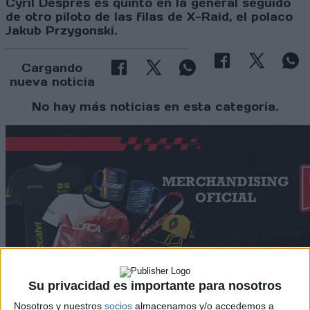
Cyril Despres es quinto en la general seguido
de otro piloto de las filas de X-Raid, el polaco
Jakub Przygonski.
Cargando
nueva noticia
No hay más noticias en esta categoría.
Su privacidad es importante para nosotros
Rallyes
Nosotros y nuestros
socios
almacenamos y/o accedemos a