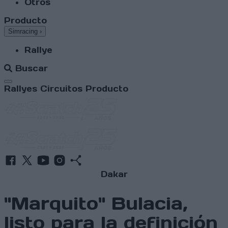
Otros
Producto
Simracing
›
Rallye
Buscar
Abrir menú
Rallyes
Circuitos
Producto
Dakar
"Marquito" Bulacia,
listo para la definición