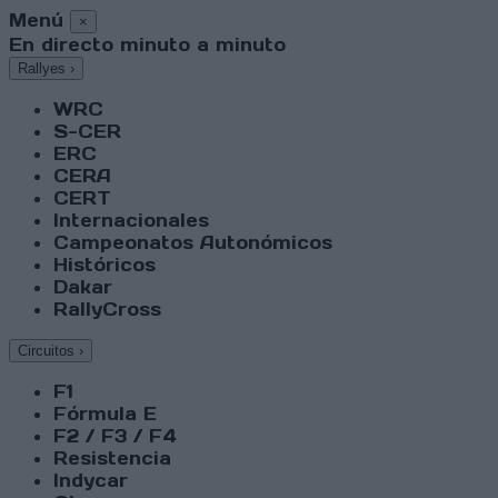
Menú
×
En directo minuto a minuto
Rallyes
›
WRC
S-CER
ERC
CERA
CERT
Internacionales
Campeonatos Autonómicos
Históricos
Dakar
RallyCross
Circuitos
›
F1
Fórmula E
F2 / F3 / F4
Resistencia
Indycar