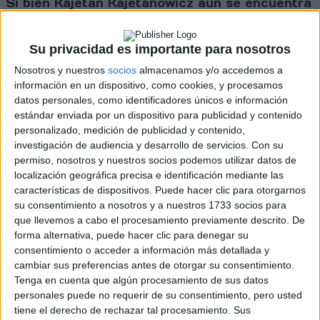
Si bien Kajetan Kajetanowicz aun se encuentra
15 unidades por debajo del boliviano, su vasta
experiencia sobre asfalto y el creciente
rendimiento del Skoda Fabia Rally2 Evo del
Su privacidad es importante para nosotros
equipo Raceseven son factores que,
Nosotros y nuestros
socios
almacenamos y/o accedemos a
matemáticamente, lo mantienen como un
información en un dispositivo, como cookies, y procesamos
candidato. El tricampeón del FIA ERC y
datos personales, como identificadores únicos e información
ganador cuatro títulos en Polonia, ya se ha
estándar enviada por un dispositivo para publicidad y contenido
preparado con dos días de test sobre tramos
de asfalto en Kielce y en el circuito de Ustron,
personalizado, medición de publicidad y contenido,
en su ciudad natal. Aún así, para ser campeón
investigación de audiencia y desarrollo de servicios.
Con su
en Monza deberá maximizar su cosecha de
permiso, nosotros y nuestros socios podemos utilizar datos de
puntos y esperar que Bulacia y Huttunen
localización geográfica precisa e identificación mediante las
sumen escasos puntos o se retiren.
características de dispositivos. Puede hacer clic para otorgarnos
su consentimiento a nosotros y a nuestros 1733 socios para
que llevemos a cabo el procesamiento previamente descrito. De
forma alternativa, puede hacer clic para denegar su
Del jueves al domingo, el Rally de Monza
consentimiento o acceder a información más detallada y
comprenderá un evento de tres etapas y 16
cambiar sus preferencias antes de otorgar su consentimiento.
pruebas especiales, con un total de241,14
Tenga en cuenta que algún procesamiento de sus datos
kmcronometrados. Si bien dos jornadas se
personales puede no requerir de su consentimiento, pero usted
disputarán en el circuito de Formula 1 y sus
inmediaciones, habrá que prestar especial
tiene el derecho de rechazar tal procesamiento. Sus