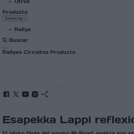
Otros
Producto
Simracing
›
Rallye
Buscar
Abrir menú
Rallyes
Circuitos
Producto
Esapekka Lappi reflexi
El piloto finés del equipo M-Sport analiza sus 