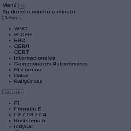
Menú
×
En directo minuto a minuto
Rallyes
›
WRC
S-CER
ERC
CERA
CERT
Internacionales
Campeonatos Autonómicos
Históricos
Dakar
RallyCross
Circuitos
›
F1
Fórmula E
F2 / F3 / F4
Resistencia
Indycar