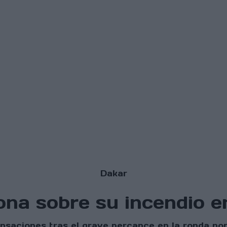
Dakar
ona sobre su incendio en
sensaciones tras el grave percance en la ronda n