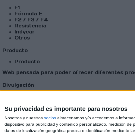
F1
Fórmula E
F2 / F3 / F4
Resistencia
Indycar
Otros
Producto
Producto
Web pensada para poder ofrecer diferentes prod
Divulgación
Dossier
Webs
Comunicados
Su privacidad es importante para nosotros
Fotografía
Nosotros y nuestros
socios
almacenamos y/o accedemos a información
Vídeos (on boards)
dispositivo para publicidad y contenido personalizado, medición de pu
Redes Sociales
datos de localización geográfica precisa e identificación mediante l