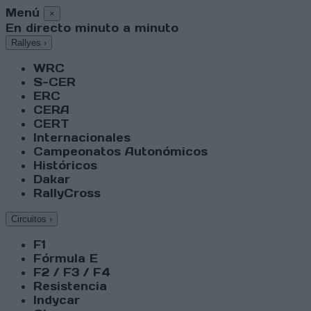
Menú
×
En directo minuto a minuto
Rallyes
›
WRC
S-CER
ERC
CERA
CERT
Internacionales
Campeonatos Autonómicos
Históricos
Dakar
RallyCross
Circuitos
›
F1
Fórmula E
F2 / F3 / F4
Resistencia
Indycar