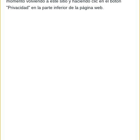
momento volviendo a este sitio y haciendo clic en el botón
"Privacidad" en la parte inferior de la página web.
Divulgación
Dossier
Webs
Comunicados
Fotografía
Vídeos (on boards)
Redes Sociales
2026 Revista Scratch |
Contacto
|
Aviso legal
y política de privacidad
Update CMP