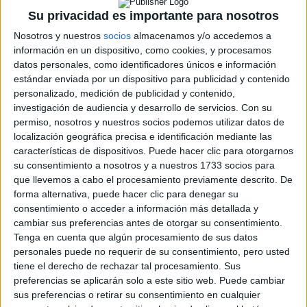
CERT
Su privacidad es importante para nosotros
Internacionales
Campeonatos Autonómicos
Nosotros y nuestros
socios
almacenamos y/o accedemos a
Históricos
información en un dispositivo, como cookies, y procesamos
Dakar
datos personales, como identificadores únicos e información
RallyCross
estándar enviada por un dispositivo para publicidad y contenido
personalizado, medición de publicidad y contenido,
Circuitos
investigación de audiencia y desarrollo de servicios.
Con su
permiso, nosotros y nuestros socios podemos utilizar datos de
F1
localización geográfica precisa e identificación mediante las
Fórmula E
características de dispositivos. Puede hacer clic para otorgarnos
F2 / F3 / F4
su consentimiento a nosotros y a nuestros 1733 socios para
Resistencia
que llevemos a cabo el procesamiento previamente descrito. De
Indycar
forma alternativa, puede hacer clic para denegar su
Otros
consentimiento o acceder a información más detallada y
cambiar sus preferencias antes de otorgar su consentimiento.
Producto
Tenga en cuenta que algún procesamiento de sus datos
Producto
personales puede no requerir de su consentimiento, pero usted
tiene el derecho de rechazar tal procesamiento. Sus
Web pensada para poder ofrecer diferentes
preferencias se aplicarán solo a este sitio web. Puede cambiar
productos propios y ajenos para que los
sus preferencias o retirar su consentimiento en cualquier
aficionados los puedan adquirir