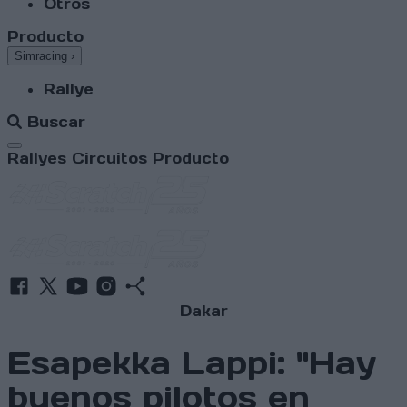
Otros
Producto
Simracing
›
Rallye
Buscar
Abrir menú
Rallyes
Circuitos
Producto
Dakar
Esapekka Lappi: "Hay
buenos pilotos en