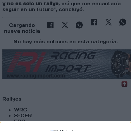
y no es solo un rallye
, así que me encantaría
seguir en un futuro”, concluyó.
Cargando
nueva noticia
No hay más noticias en esta categoría.
Rallyes
WRC
S-CER
ERC
CERA