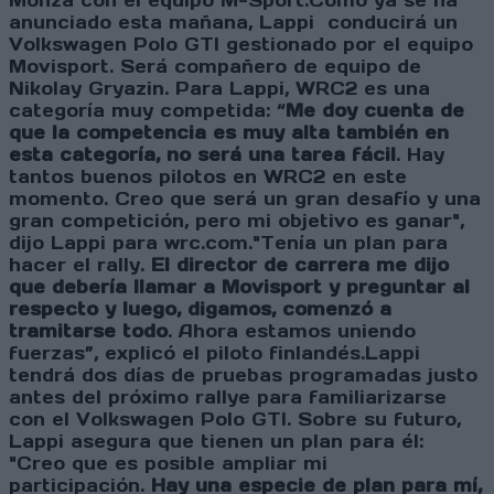
Monza con el equipo M-Sport.Como ya se ha
anunciado esta mañana, Lappi conducirá un
Volkswagen Polo GTI gestionado por el equipo
Movisport. Será compañero de equipo de
Nikolay Gryazin. Para Lappi, WRC2 es una
categoría muy competida: “
Me doy cuenta de
que la competencia es muy alta también en
esta categoría, no será una tarea fácil
. Hay
tantos buenos pilotos en WRC2 en este
momento. Creo que será un gran desafío y una
gran competición, pero mi objetivo es ganar",
dijo Lappi para wrc.com."Tenía un plan para
hacer el rally.
El director de carrera me dijo
que debería llamar a Movisport y preguntar al
respecto y luego, digamos, comenzó a
tramitarse todo
. Ahora estamos uniendo
fuerzas”, explicó el piloto finlandés.Lappi
tendrá dos días de pruebas programadas justo
antes del próximo rallye para familiarizarse
con el Volkswagen Polo GTI. Sobre su futuro,
Lappi asegura que tienen un plan para él:
"Creo que es posible ampliar mi
participación.
Hay una especie de plan para mí,