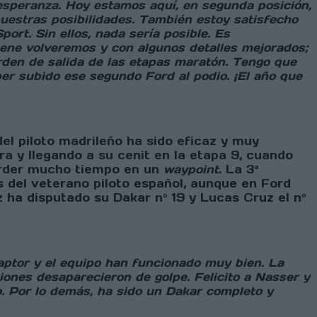
 esperanza. Hoy estamos aquí, en segunda posición,
uestras posibilidades. También estoy satisfecho
ort. Sin ellos, nada sería posible. Es
iene volveremos y con algunos detalles mejorados;
orden de salida de las etapas maratón. Tengo que
ber subido ese segundo Ford al podio. ¡El año que
el piloto madrileño ha sido eficaz y muy
a y llegando a su cenit en la etapa 9, cuando
perder mucho tiempo en un
waypoint
. La 3ª
os del veterano piloto español, aunque en Ford
 ha disputado su Dakar nº 19 y Lucas Cruz el nº
aptor y el equipo han funcionado muy bien. La
iones desaparecieron de golpe. Felicito a Nasser y
. Por lo demás, ha sido un Dakar completo y