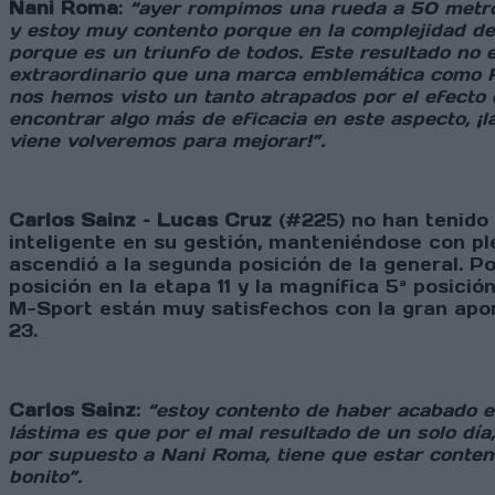
Nani Roma
:
“ayer rompimos una rueda a 50 metros
y estoy muy contento porque en la complejidad de
porque es un triunfo de todos. Este resultado no e
extraordinario que una marca emblemática como For
nos hemos visto un tanto atrapados por el efecto d
encontrar algo más de eficacia en este aspecto, ¡l
viene volveremos para mejorar!
”.
Carlos Sainz – Lucas Cruz
(#225) no han tenido
inteligente en su gestión, manteniéndose con pl
ascendió a la segunda posición de la general. 
posición en la etapa 11 y la magnífica 5ª posici
M-Sport están muy satisfechos con la gran apor
23.
Carlos Sainz
:
“estoy contento de haber acabado e
lástima es que por el mal resultado de un solo dí
por supuesto a Nani Roma, tiene que estar conten
bonito”.