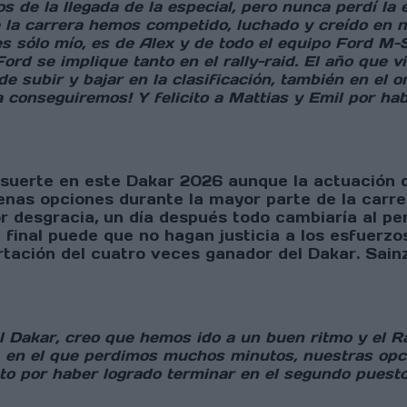
 de la llegada de la especial, pero nunca perdí la
 la carrera hemos competido, luchado y creído en n
s sólo mío, es de Alex y de todo el equipo Ford M-Sp
d se implique tanto en el rally-raid. El año que v
e subir y bajar en la clasificación, también en el 
a conseguiremos! Y felicito a Mattias y Emil por ha
 suerte en este Dakar 2026 aunque la actuación d
enas opciones durante la mayor parte de la carrer
Por desgracia, un día después todo cambiaría al 
ón final puede que no hagan justicia a los esfuerz
tación del cuatro veces ganador del Dakar. Sainz
l Dakar, creo que hemos ido a un buen ritmo y el R
a, en el que perdimos muchos minutos, nuestras opc
to por haber logrado terminar en el segundo puesto