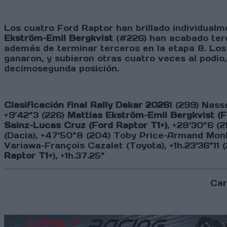
Los cuatro Ford Raptor han brillado individualm
Ekström–Emil Bergkvist
(#226) han acabado terce
además de terminar terceros en la etapa 8. Lo
ganaron, y subieron otras cuatro veces al podio, 
decimosegunda posición.
Clasificación final Rally Dakar 2026
1 (299) Nass
+9’42”3 (226)
Mattias Ekström–Emil Bergkvist (F
Sainz–Lucas Cruz (Ford Raptor T1+)
, +28’30”6 (
(Dacia), +47’50”8 (204) Toby Price–Armand Monle
Variawa–François Cazalet (Toyota), +1h.23’36”11 
Raptor T1+
), +1h.37.25”
Car