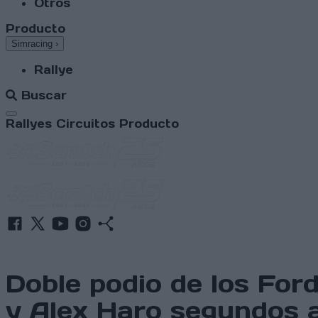
Otros
Producto
Simracing
›
Rallye
Buscar
Abrir menú
Rallyes
Circuitos
Producto
Doble podio de los For
y Alex Haro segundos 