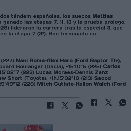
s dos tándem españoles, los suecos
Mattias
anado las etapas 7, 11, 13 y la prueba prólogo,
8) lideraron la carrera tras la especial 3, que
 en la etapa 7 (3º). Han terminado en
 (227)
Nani Roma–Alex Haro (Ford Raptor T1+)
,
ouard Boulanger (Dacia), +15’10”5 (225)
Carlos
 +45’02”7 (223) Lucas Moraes–Dennis Zenz
 Short (Toyota), +1h.15’02”10 (213) Saood
.29’49”12 (228)
Mitch Guthrie–Kellon Walch (Ford