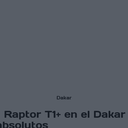
Dakar
d Raptor T1+ en el Dak
absolutos