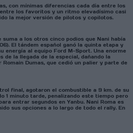
as, con mínimas diferencias cada día entre los
entre los favoritos y un ritmo elevadísimo casi
o la mejor versión de pilotos y copilotos.
e suma a los otros cinco podios que Nani había
006). El tándem español ganó la quinta etapa y
su energía al equipo Ford M-Sport. Una enorme
 de la llegada de la especial, dañando la
r Romain Dumas, que cedió un palier y parte de
trol final, agotaron el combustible a 9 km. de su
olo 1 minuto tarde, penalizando este tiempo pero
n para entrar segundos en Yanbu. Nani Roma es
do sus opciones a lo largo de todo el rally. En