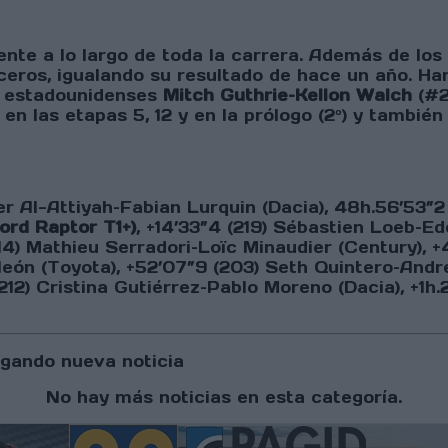
ente a lo largo de toda la carrera. Además de lo
ros, igualando su resultado de hace un año. Han g
s estadounidenses
Mitch Guthrie–Kellon Walch
(#22
en las etapas 5, 12 y en la prólogo (2º) y también
er Al-Attiyah–Fabian Lurquin (Dacia), 48h.56’53”2
ord Raptor T1+)
, +14’33”4 (219) Sébastien Loeb–Ed
214) Mathieu Serradori–Loïc Minaudier (Century),
ón (Toyota), +52’07”9 (203) Seth Quintero–Andrew
(212) Cristina Gutiérrez–Pablo Moreno (Dacia), +1h
gando nueva noticia
No hay más noticias en esta categoría.