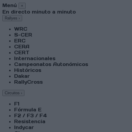
Menú
×
En directo minuto a minuto
Rallyes
›
WRC
S-CER
ERC
CERA
CERT
Internacionales
Campeonatos Autonómicos
Históricos
Dakar
RallyCross
Circuitos
›
F1
Fórmula E
F2 / F3 / F4
Resistencia
Indycar