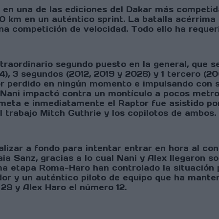
 en una de las ediciones del Dakar más competid
0 km en un auténtico sprint. La batalla acérrima 
a competición de velocidad. Todo ello ha requerid
traordinario segundo puesto en la general, que s
4), 3 segundos (2012, 2019 y 2026) y 1 tercero (2
por perdido en ningún momento e impulsando con 
 Nani impactó contra un montículo a pocos metros
 meta e inmediatamente el Raptor fue asistido po
 trabajo Mitch Guthrie y los copilotos de ambos.
alizar a fondo para intentar entrar en hora al con
a Sanz, gracias a lo cual Nani y Alex llegaron s
tima etapa Roma-Haro han controlado la situació
r y un auténtico piloto de equipo que ha manteni
9 y Alex Haro el número 12.