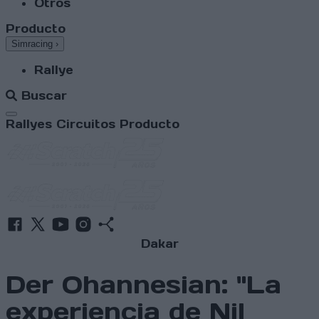
Otros
Producto
Simracing
›
Rallye
Buscar
Abrir menú
Rallyes
Circuitos
Producto
Dakar
Der Ohannesian: "La
experiencia de Nil