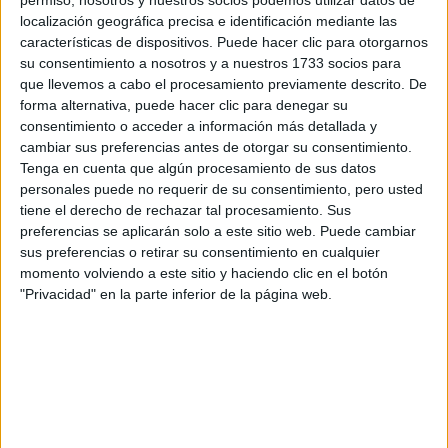
permiso, nosotros y nuestros socios podemos utilizar datos de
cuenta, el equipo fue bastante precavido y nos
localización geográfica precisa e identificación mediante las
hizo practicar posibles cambios de precap y
características de dispositivos. Puede hacer clic para otorgarnos
otros elementos.
su consentimiento a nosotros y a nuestros 1733 socios para
que llevemos a cabo el procesamiento previamente descrito. De
forma alternativa, puede hacer clic para denegar su
consentimiento o acceder a información más detallada y
Esto tiene que ver con que disponíamos de
cambiar sus preferencias antes de otorgar su consentimiento.
solo cuatro horas para hacer el tramo 11 y
Tenga en cuenta que algún procesamiento de sus datos
completar el enlace hasta Mónaco. En una
reunión previa, desde el equipo me
personales puede no requerir de su consentimiento, pero usted
preguntaron cuánto tiempo creía que nos iba a
tiene el derecho de rechazar tal procesamiento. Sus
sobrar para recorrer toda esa distancia. Yo les
preferencias se aplicarán solo a este sitio web. Puede cambiar
respondí que tendríamos 45 minutos en el
sus preferencias o retirar su consentimiento en cualquier
enlace, más o menos. Entonces, en ese
momento volviendo a este sitio y haciendo clic en el botón
momento el equipo nos ordenó que durante
"Privacidad" en la parte inferior de la página web.
esos 45 minutos practiquemos un cambio de
precap, ya que teníamos repuestos en el auto
para hacer este tipo de reparaciones en un
tramo de enlace. Pero por suerte al final no
tuvimos ningún problema.