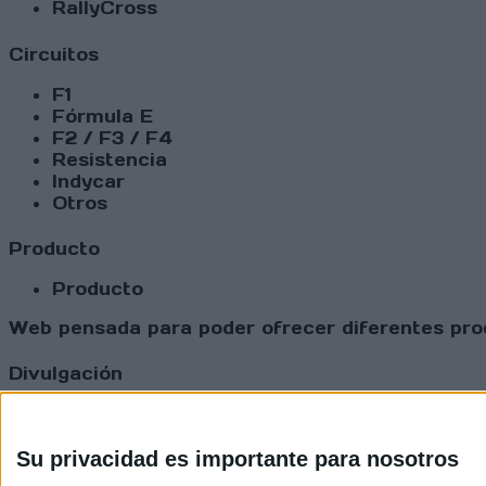
RallyCross
Circuitos
F1
Fórmula E
F2 / F3 / F4
Resistencia
Indycar
Otros
Producto
Producto
Web pensada para poder ofrecer diferentes prod
Divulgación
Dossier
Webs
Comunicados
Su privacidad es importante para nosotros
Fotografía