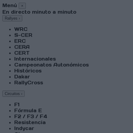
Menú
×
En directo minuto a minuto
Rallyes
›
WRC
S-CER
ERC
CERA
CERT
Internacionales
Campeonatos Autonómicos
Históricos
Dakar
RallyCross
Circuitos
›
F1
Fórmula E
F2 / F3 / F4
Resistencia
Indycar