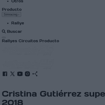
Otros
Producto
Simracing
›
Rallye
Buscar
Abrir menú
Rallyes
Circuitos
Producto
Cristina Gutiérrez sup
2018