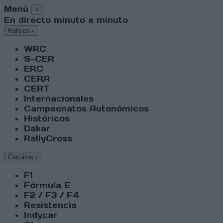
Menú
×
En directo minuto a minuto
Rallyes
›
WRC
S-CER
ERC
CERA
CERT
Internacionales
Campeonatos Autonómicos
Históricos
Dakar
RallyCross
Circuitos
›
F1
Fórmula E
F2 / F3 / F4
Resistencia
Indycar