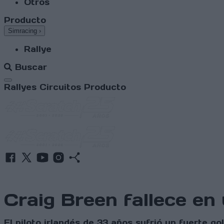
Otros
Producto
Simracing
›
Rallye
Buscar
Abrir menú
Rallyes
Circuitos
Producto
Craig Breen fallece en
El piloto irlandés de 33 años sufrió un fuerte go