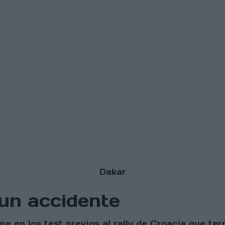
Dakar
 un accidente
lpe en los test previos al rally de Croacia que te