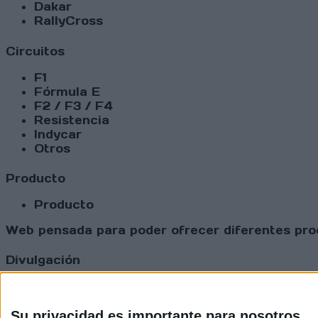
Dakar
RallyCross
Circuitos
F1
Fórmula E
F2 / F3 / F4
Resistencia
Indycar
Otros
Producto
Producto
Web pensada para poder ofrecer diferentes prod
Divulgación
Dossier
Webs
Comunicados
Su privacidad es importante para nosotros