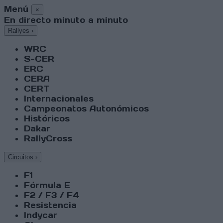
Menú
×
En directo minuto a minuto
Rallyes
›
WRC
S-CER
ERC
CERA
CERT
Internacionales
Campeonatos Autonómicos
Históricos
Dakar
RallyCross
Circuitos
›
F1
Fórmula E
F2 / F3 / F4
Resistencia
Indycar