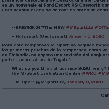
presencia destacada de Castrol, una marca de l
es un
homenaje al Ford Escort RS Cosworth con
Ford llevaba el equipo de fábrica antes de conf
👀BREAKING!🏁The NEW
@MSportLtd
@Offi
— Autosport (@autosport)
January 9, 2020
Para esta temporada M-Sport ha seguido mejor
las primeras pruebas de la temporada, como ya p
de Finlandia, se espera una revisión del conju
parte trasera al ‘estilo Toyota’.
What do you think of our new 2020 livery? 
the M-Sport Evaluation Centre
#WRC
#MS
— M-Sport (@MSportLtd)
January 9, 2020
Car