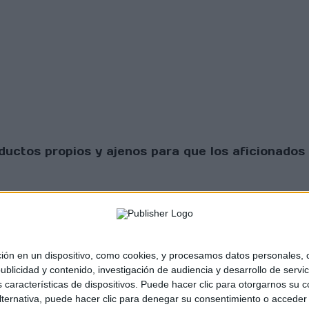
uctos propios y ajenos para que los aficionados 
 en un dispositivo, como cookies, y procesamos datos personales, co
blicidad y contenido, investigación de audiencia y desarrollo de servic
as características de dispositivos. Puede hacer clic para otorgarnos su
sta Scratch |
Contacto
|
Aviso legal y política de
ternativa, puede hacer clic para denegar su consentimiento o acceder