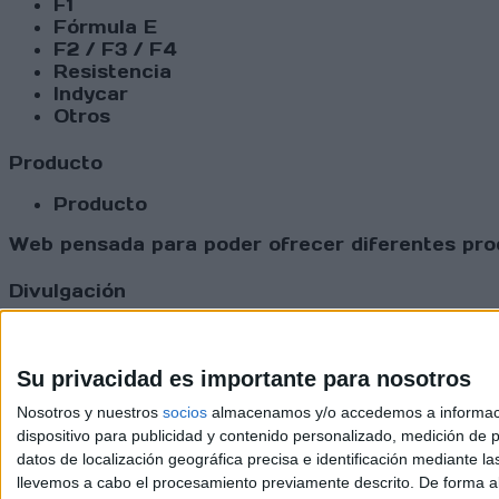
F1
Fórmula E
F2 / F3 / F4
Resistencia
Indycar
Otros
Producto
Producto
Web pensada para poder ofrecer diferentes prod
Divulgación
Dossier
Webs
Comunicados
Su privacidad es importante para nosotros
Fotografía
Nosotros y nuestros
socios
almacenamos y/o accedemos a información
Vídeos (on boards)
dispositivo para publicidad y contenido personalizado, medición de pu
Redes Sociales
datos de localización geográfica precisa e identificación mediante l
2026 Revi
llevemos a cabo el procesamiento previamente descrito. De forma al