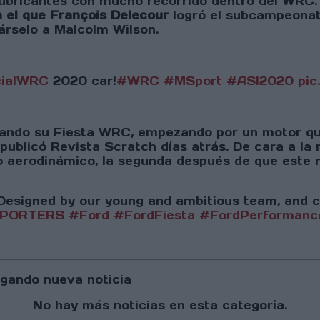
ubricantes con mucho recorrido dentro del WRC.
 el que François Delecour
logró el subcampeonato
iárselo a Malcolm Wilson.
cialWRC
2020 car!
#WRC
#MSport
#ASI2020
pic
ando su Fiesta WRC, empezando por un motor qu
ublicó Revista Scratch días atrás. De cara a la 
nto aerodinámico, la segunda después de que este
Designed by our young and ambitious team, and ca
PORTERS
#Ford
#FordFiesta
#FordPerformanc
gando nueva noticia
No hay más noticias en esta categoría.