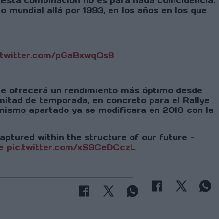
 Esta combinación no es para nada coincidencia:
 mundial allá por 1993, en los años en los que
.twitter.com/pGaBxwqQs8
e ofrecerá un rendimiento más óptimo desde
mitad de temporada, en concreto para el Rallye
 mismo apartado ya se modificara en 2018 con la
ptured within the structure of our future -
e
pic.twitter.com/xS9CeDCczL