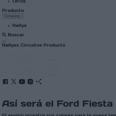
Otros
Producto
Simracing
›
Rallye
Buscar
Abrir menú
Rallyes
Circuitos
Producto
Así será el Ford Fies
El equipo muestra sus colores para la nueva te