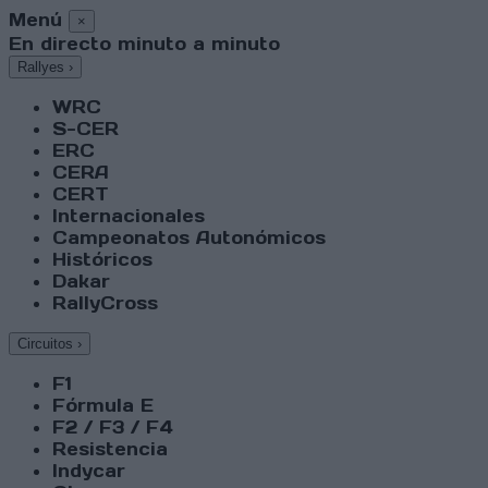
Menú
×
En directo minuto a minuto
Rallyes
›
WRC
S-CER
ERC
CERA
CERT
Internacionales
Campeonatos Autonómicos
Históricos
Dakar
RallyCross
Circuitos
›
F1
Fórmula E
F2 / F3 / F4
Resistencia
Indycar