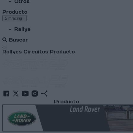
Otros
Producto
Simracing
›
Rallye
Buscar
Abrir menú
Rallyes
Circuitos
Producto
Producto