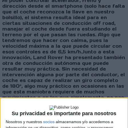
Al poder controlar acelerador, freno y
dirección desde el smartphone (solo hace falta
que el coche reconozca la llave en nuestro
bolsillo), el sistema resulta ideal para en
ciertas situaciones de conducción off road,
manejar el coche desde fuera estudiando el
terreno por el que pasan las ruedas. Algo que
tendremos que hacer con calma, pues la
velocidad máxima a la que puede circular con
esos controles es de 6,5 km/h.Junto a esta
innovación, Land Rover ha presentado también
otra de conducción autónoma que puede
resultar muy práctica. Sin necesidad de
intervención alguna por parte del conductor, el
coche es capaz de realizar un giro completo
de 180º, algo muy práctico en ocasiones en las
que esta maniobra requiere de muchos
movimientos o en las que simplemente, no nos
apetece hacerlos.Si quieres ver el
funcionamiento real de estos sistemas, echa
Su privacidad es importante para nosotros
un vistazo al vídeo:
Nosotros y nuestros
socios
almacenamos y/o accedemos a
información en un dispositivo, como cookies, y procesamos