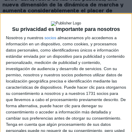
nueva dimensión de la dinámica de marcha y
aumenta considerablemente el placer de
conducir y la seguridad al derrapar.
Interior
espacioso
A pesar de toda su deportividad, el
Golf R Variant sigue siendo lo que siempre ha
Su privacidad es importante para nosotros
sido un Golf Variant: un cómodo y versátil
Nosotros y nuestros
socios
almacenamos y/o accedemos a
familiar para todo tipo de situaciones. "Es la
información en un dispositivo, como cookies, y procesamos
perfecta combinación del Golf R compacto y
datos personales, como identificadores únicos e información
de un Variant. La deportividad, el rendimiento
estándar enviada por un dispositivo para publicidad y contenido
y la emoción se unen al espacio, la versatilidad
personalizado, medición de publicidad y contenido,
y la innovación", afirma Sven Smeets, jefe de
investigación de audiencia y desarrollo de servicios.
Con su
la marca Volkswagen R. Con un volumen de
carga de 611 litros, cinco asientos utilizables y
permiso, nosotros y nuestros socios podemos utilizar datos de
una capacidad máxima del maletero hasta el
localización geográfica precisa e identificación mediante las
techo de 1.642 litros, todos pueden llegar a su
características de dispositivos. Puede hacer clic para otorgarnos
destino de forma rápida, segura y relajada
su consentimiento a nosotros y a nuestros 1731 socios para
mientras llevan sin problemas de espacio a la
que llevemos a cabo el procesamiento previamente descrito. De
familia y el equipaje."El cómodo tren de rodaje
forma alternativa, puede hacer clic para denegar su
opcional y los sistemas inteligentes de confort
consentimiento o acceder a información más detallada y
y asistencia también convierten al nuevo Golf
cambiar sus preferencias antes de otorgar su consentimiento.
R Variant en un compañero ideal de viaje en
Tenga en cuenta que algún procesamiento de sus datos
largos recorridos", subraya Sven Smeets. En el
personales puede no requerir de su consentimiento, pero usted