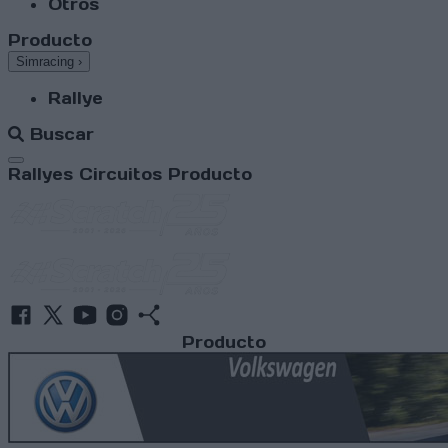
Otros
Producto
Simracing
›
Rallye
Buscar
Abrir menú
Rallyes
Circuitos
Producto
Producto