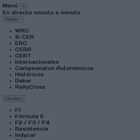
Menú
×
En directo minuto a minuto
Rallyes
›
WRC
S-CER
ERC
CERA
CERT
Internacionales
Campeonatos Autonómicos
Históricos
Dakar
RallyCross
Circuitos
›
F1
Fórmula E
F2 / F3 / F4
Resistencia
Indycar