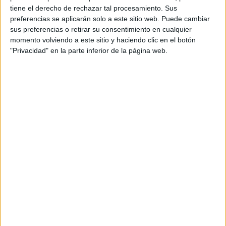
Golf R Variant está disponible por primera vez
tiene el derecho de rechazar tal procesamiento. Sus
como opción un enganche para remolque con
preferencias se aplicarán solo a este sitio web. Puede cambiar
una masa remolcable máxima técnicamente
sus preferencias o retirar su consentimiento en cualquier
admisible (con freno) de hasta 1,9 toneladas y
momento volviendo a este sitio y haciendo clic en el botón
una carga vertical máxima sobre el
"Privacidad" en la parte inferior de la página web.
acoplamiento de 80 kilogramos.
Rallyes
WRC
S-CER
ERC
CERA
CERT
Internacionales
Campeonatos Autonómicos
Históricos
Dakar
RallyCross