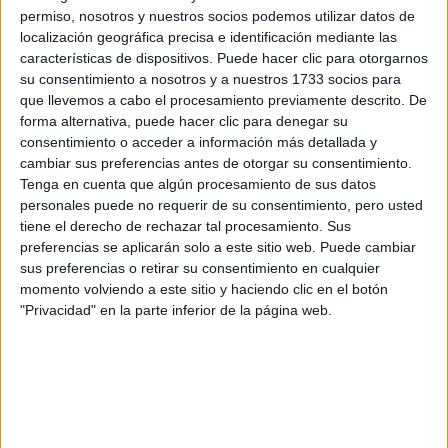
permiso, nosotros y nuestros socios podemos utilizar datos de
Campeonatos Autonómicos
localización geográfica precisa e identificación mediante las
Históricos
Dakar
características de dispositivos. Puede hacer clic para otorgarnos
RallyCross
su consentimiento a nosotros y a nuestros 1733 socios para
que llevemos a cabo el procesamiento previamente descrito. De
Circuitos
forma alternativa, puede hacer clic para denegar su
consentimiento o acceder a información más detallada y
F1
cambiar sus preferencias antes de otorgar su consentimiento.
Fórmula E
Tenga en cuenta que algún procesamiento de sus datos
F2 / F3 / F4
personales puede no requerir de su consentimiento, pero usted
Resistencia
tiene el derecho de rechazar tal procesamiento. Sus
Indycar
preferencias se aplicarán solo a este sitio web. Puede cambiar
Otros
sus preferencias o retirar su consentimiento en cualquier
momento volviendo a este sitio y haciendo clic en el botón
Producto
"Privacidad" en la parte inferior de la página web.
Producto
Web pensada para poder ofrecer diferentes
productos propios y ajenos para que los
aficionados los puedan adquirir