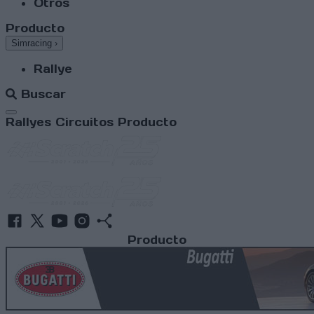
Otros
Producto
Simracing
›
Rallye
Buscar
Abrir menú
Rallyes
Circuitos
Producto
Producto