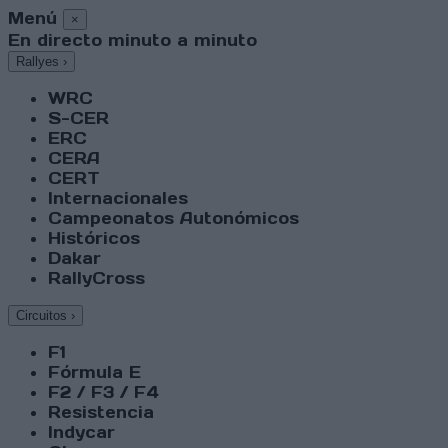
Menú
×
En directo minuto a minuto
Rallyes
›
WRC
S-CER
ERC
CERA
CERT
Internacionales
Campeonatos Autonómicos
Históricos
Dakar
RallyCross
Circuitos
›
F1
Fórmula E
F2 / F3 / F4
Resistencia
Indycar