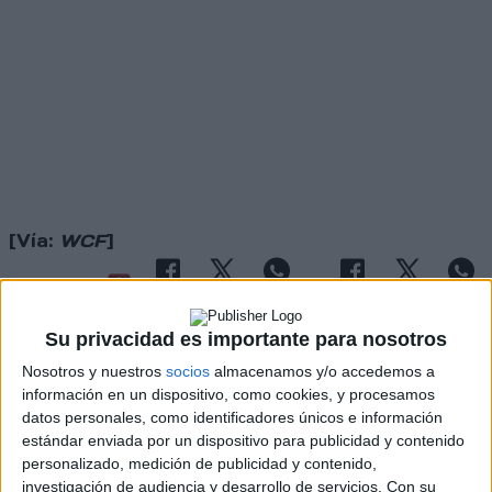
[Vía:
WCF
]
Su privacidad es importante para nosotros
Rallyes
Nosotros y nuestros
socios
almacenamos y/o accedemos a
WRC
información en un dispositivo, como cookies, y procesamos
S-CER
datos personales, como identificadores únicos e información
ERC
estándar enviada por un dispositivo para publicidad y contenido
CERA
personalizado, medición de publicidad y contenido,
CERT
investigación de audiencia y desarrollo de servicios.
Con su
Internacionales