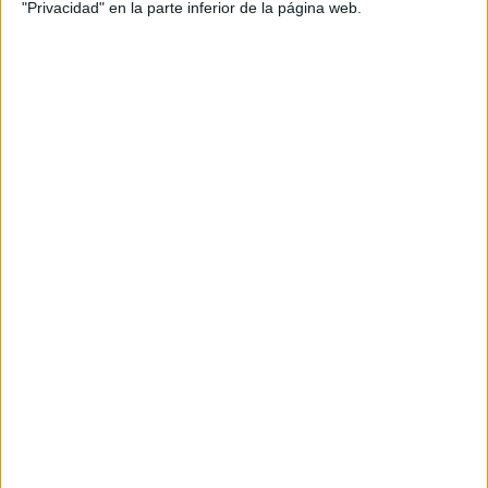
Indycar
"Privacidad" en la parte inferior de la página web.
Otros
Producto
Producto
Web pensada para poder ofrecer diferentes
productos propios y ajenos para que los
aficionados los puedan adquirir
Divulgación
Dossier
Webs
Comunicados
Fotografía
Vídeos (on boards)
Redes Sociales
2026 Revista Scratch |
Contacto
|
Aviso legal
y política de privacidad