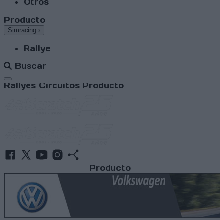
Otros
Producto
Simracing
›
Rallye
Buscar
Abrir menú
Rallyes
Circuitos
Producto
Producto