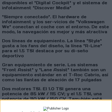
disponibles el "Digital Cockpit" y el sistema de
infotainment "Discover Media"
"Siempre conectado". El hardware de
infotainment y los ser-vicios de "Volkswagen
We" conectan el coche con el entorno. De este
modo, la navegación es mejor y más atractiva
Dos líneas de equipamiento. La línea "Style"
gusta a los fans del diseño, la línea "R-Line"
para el 1.5 TSI destaca por su di-seño
deportivo
Gran equipamiento de serie. Los sistemas
"Front Assist" y "Lane Assist" también son un
equipamiento estándar en el T-Roc Cabrio, así
como las llantas de aleación de 17 pulgadas
Dos motores TSI. El 1.0 TSI genera una
potencia de 85 kW / 115 CV; y el 1.5 TSI, una
potencia de 110 kW / 150 CV. Tam-bién está
disponible con cambio DSG. Ambos motores
están acoplados a la tracción delantera