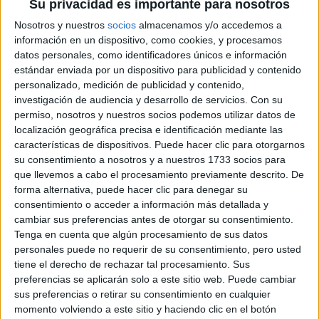
Su privacidad es importante para nosotros
Nosotros y nuestros
socios
almacenamos y/o accedemos a
información en un dispositivo, como cookies, y procesamos
Rallyes
datos personales, como identificadores únicos e información
estándar enviada por un dispositivo para publicidad y contenido
WRC
personalizado, medición de publicidad y contenido,
S-CER
investigación de audiencia y desarrollo de servicios.
Con su
ERC
permiso, nosotros y nuestros socios podemos utilizar datos de
CERA
localización geográfica precisa e identificación mediante las
CERT
características de dispositivos. Puede hacer clic para otorgarnos
Internacionales
su consentimiento a nosotros y a nuestros 1733 socios para
Campeonatos Autonómicos
que llevemos a cabo el procesamiento previamente descrito. De
Históricos
forma alternativa, puede hacer clic para denegar su
Dakar
consentimiento o acceder a información más detallada y
RallyCross
cambiar sus preferencias antes de otorgar su consentimiento.
Tenga en cuenta que algún procesamiento de sus datos
Circuitos
personales puede no requerir de su consentimiento, pero usted
tiene el derecho de rechazar tal procesamiento. Sus
F1
preferencias se aplicarán solo a este sitio web. Puede cambiar
Fórmula E
F2 / F3 / F4
sus preferencias o retirar su consentimiento en cualquier
Resistencia
momento volviendo a este sitio y haciendo clic en el botón