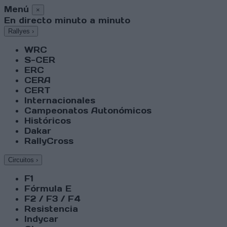
Menú
×
En directo minuto a minuto
Rallyes
›
WRC
S-CER
ERC
CERA
CERT
Internacionales
Campeonatos Autonómicos
Históricos
Dakar
RallyCross
Circuitos
›
F1
Fórmula E
F2 / F3 / F4
Resistencia
Indycar