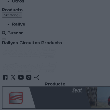
Otros
Producto
Simracing
›
Rallye
Buscar
Abrir menú
Rallyes
Circuitos
Producto
Producto