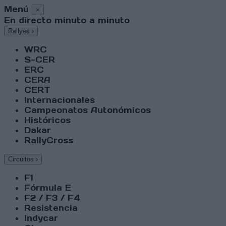
Menú
×
En directo minuto a minuto
Rallyes
›
WRC
S-CER
ERC
CERA
CERT
Internacionales
Campeonatos Autonómicos
Históricos
Dakar
RallyCross
Circuitos
›
F1
Fórmula E
F2 / F3 / F4
Resistencia
Indycar