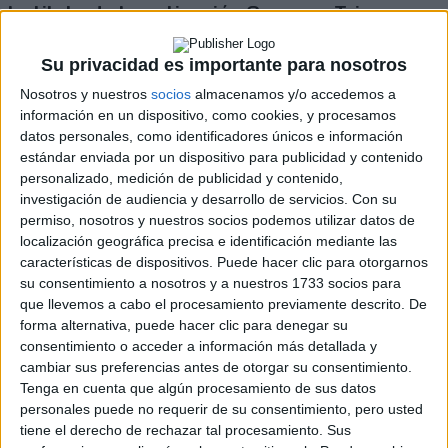
Instituto de Investigación Germans Trias y
Pujol (IGTP)
Su privacidad es importante para nosotros
Hospital del Mar
Nosotros y nuestros
socios
almacenamos y/o accedemos a
CMCiB (Centro de Medicina Comparativa y
información en un dispositivo, como cookies, y procesamos
Bioimagen de Cataluña)
datos personales, como identificadores únicos e información
estándar enviada por un dispositivo para publicidad y contenido
Universitat de Barcelona
personalizado, medición de publicidad y contenido,
Recam Laser
investigación de audiencia y desarrollo de servicios.
Con su
permiso, nosotros y nuestros socios podemos utilizar datos de
Doga Motors
localización geográfica precisa e identificación mediante las
características de dispositivos. Puede hacer clic para otorgarnos
Luz Negra
su consentimiento a nosotros y a nuestros 1733 socios para
LCOE (Laboratorio Central Oficial de
que llevemos a cabo el procesamiento previamente descrito. De
Electrotecnia)
forma alternativa, puede hacer clic para denegar su
consentimiento o acceder a información más detallada y
Ficosa
cambiar sus preferencias antes de otorgar su consentimiento.
Tenga en cuenta que algún procesamiento de sus datos
Bosch
personales puede no requerir de su consentimiento, pero usted
tiene el derecho de rechazar tal procesamiento. Sus
IDNEO