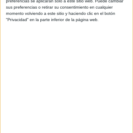
preferencias se aplicarán solo a este sitio web. Puede cambiar
Secartys
sus preferencias o retirar su consentimiento en cualquier
momento volviendo a este sitio y haciendo clic en el botón
Espiroflex
"Privacidad" en la parte inferior de la página web.
Gaso
Cuatrecasas
Guardia civil
Guardia urbana
Mossos d’Esquadra
Policía Nacional
Rallyes
WRC
S-CER
ERC