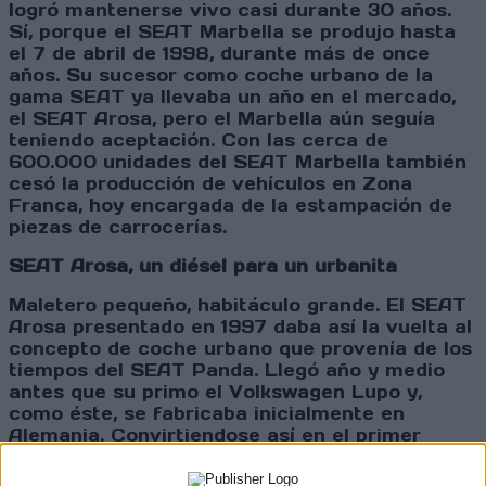
logró mantenerse vivo casi durante 30 años.
Sí, porque el SEAT Marbella se produjo hasta
el 7 de abril de 1998, durante más de once
años. Su sucesor como coche urbano de la
gama SEAT ya llevaba un año en el mercado,
el SEAT Arosa, pero el Marbella aún seguía
teniendo aceptación. Con las cerca de
600.000 unidades del SEAT Marbella también
cesó la producción de vehículos en Zona
Franca, hoy encargada de la estampación de
piezas de carrocerías.
SEAT Arosa, un diésel para un urbanita
Maletero pequeño, habitáculo grande. El SEAT
Arosa presentado en 1997 daba así la vuelta al
concepto de coche urbano que provenía de los
tiempos del SEAT Panda. Llegó año y medio
antes que su primo el Volkswagen Lupo y,
como éste, se fabricaba inicialmente en
Alemania. Convirtiendose así en el primer
SEAT fabricado allí, antes de que a mediados
de 1998 se trasladara la producción a