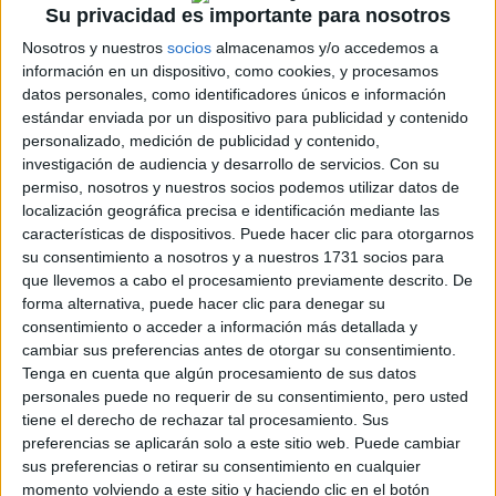
Martorell.
Su privacidad es importante para nosotros
Nosotros y nuestros
socios
almacenamos y/o accedemos a
Además de dos motores de gasolina (1.0 de 50
información en un dispositivo, como cookies, y procesamos
CV y un 1.4 de 60 CV), el SEAT Arosa ofrecia la
datos personales, como identificadores únicos e información
posibilidad de un cambio automático. Lo más
estándar enviada por un dispositivo para publicidad y contenido
sorprendente fue la oferta de un frugal motor
Diesel (en el Marbella, solo se ofreció en la
personalizado, medición de publicidad y contenido,
variante furgoneta Terra). Antes de su
investigación de audiencia y desarrollo de servicios.
Con su
restyling de 2000, también se incorporaron un
permiso, nosotros y nuestros socios podemos utilizar datos de
motor 1.4 16v de 101 CV y un tricilíndrico 1.4 TDI
localización geográfica precisa e identificación mediante las
de 75 CV. Hablando de eficiencia el Arosa
características de dispositivos. Puede hacer clic para otorgarnos
también presentó una variante 1.2 TDI
su consentimiento a nosotros y a nuestros 1731 socios para
denominada 3L, en razón de su consumo
que llevemos a cabo el procesamiento previamente descrito. De
homologado de 2,99 l/100km, de la que sólo se
forma alternativa, puede hacer clic para denegar su
construyeron varios prototipos.
consentimiento o acceder a información más detallada y
cambiar sus preferencias antes de otorgar su consentimiento.
En 2004 cesó la producción del Arosa, tras
Tenga en cuenta que algún procesamiento de sus datos
siete años, con 200.000 unidades fabricadas.
personales puede no requerir de su consentimiento, pero usted
Hubo que esperar hasta 2011 para volver a ver
tiene el derecho de rechazar tal procesamiento. Sus
un SEAT en el segmento A: llegaba el SEAT
preferencias se aplicarán solo a este sitio web. Puede cambiar
Mii, el coche idoneo para la ciudad. Ocho años
sus preferencias o retirar su consentimiento en cualquier
después SEAT decidió, lanzarlo en versión
momento volviendo a este sitio y haciendo clic en el botón
electrificada, el primer vehículo 100% eléctrico