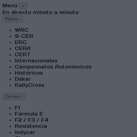
Menú
×
En directo minuto a minuto
Rallyes
›
WRC
S-CER
ERC
CERA
CERT
Internacionales
Campeonatos Autonómicos
Históricos
Dakar
RallyCross
Circuitos
›
F1
Fórmula E
F2 / F3 / F4
Resistencia
Indycar