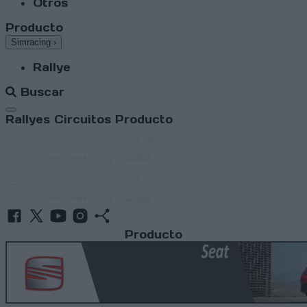
Otros
Producto
Simracing
›
Rallye
Buscar
Abrir menú
Rallyes
Circuitos
Producto
Producto