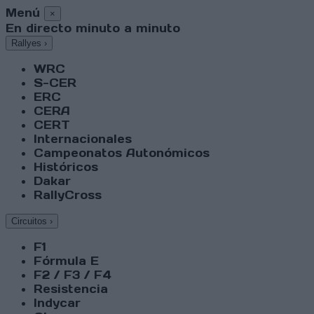
Menú
×
En directo minuto a minuto
Rallyes
›
WRC
S-CER
ERC
CERA
CERT
Internacionales
Campeonatos Autonómicos
Históricos
Dakar
RallyCross
Circuitos
›
F1
Fórmula E
F2 / F3 / F4
Resistencia
Indycar