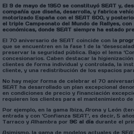
El 9 de mayo de 1950 se constituyó SEAT y, des
compañía que diseña, desarrolla, y fabrica veh
motorizado España con el SEAT 600, y posterio
el triple Campeonato del Mundo de Rallyes, con 
económicas, donde SEAT siempre ha estado prese
El 70 aniversario de SEAT coincide con la
progr
que se encuentren en la fase 1 de la ‘desescala
preservar la seguridad pública. Bajo el lema ‘C
concesionarios. Caben destacar la higienización 
clientes de forma individual y controlada, la in
cliente, y una redistribución de los espacios pa
No hay mejor forma de celebrar el 70 aniversari
SEAT ha desarrollado un plan excepcional den
en condiciones de precio y financiación excepcio
requieren los clientes para el mantenimiento de
Por ejemplo, en la gama Ibiza, Arona y León (te
entrada y con ‘Confianza SEAT’, es decir, 5 año
Tarraco y Alhambra por
9€ al día
durante el pri
Asimismo, la gama de modelos actuales de SEAT