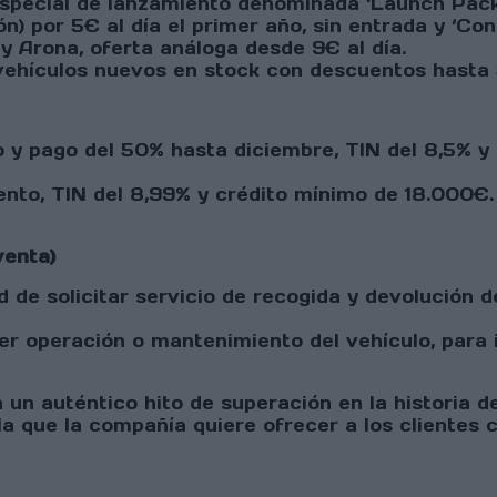
pecial de lanzamiento denominada ‘Launch Pack’,
n) por 5€ al día el primer año, sin entrada y ‘Co
 Arona, oferta análoga desde 9€ al día.
 vehículos nuevos en stock con descuentos hasta 
y pago del 50% hasta diciembre, TIN del 8,5% y
to, TIN del 8,99% y crédito mínimo de 18.000€. 
venta)
d de solicitar servicio de recogida y devolución de
er operación o mantenimiento del vehículo, para 
un auténtico hito de superación en la historia de
a que la compañía quiere ofrecer a los clientes c