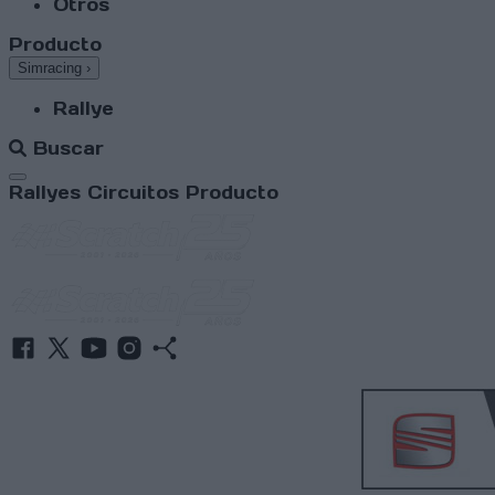
Otros
Producto
Simracing
›
Rallye
Buscar
Abrir menú
Rallyes
Circuitos
Producto