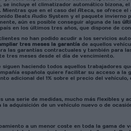
, se incluye el climatizador automático bizona, el
. Mientras que en el caso del Ateca, se ofrece el
sonido Beats Audio System y el paquete invierno p
mente, aún es posible conseguir alguna de las
últ
país en los últimos tres años, que dispone de con
lientes no han podido acudir a los servicios aut
ampliar tres meses la garantía
de aquellos vehícu
ra las garantías contractuales y también para la
e tres meses desde el día de vencimiento.
 siguen haciendo todos aquellos trabajadores q
compañía española quiere facilitar su acceso a l
to adicional del 1% sobre el precio del vehículo, 
s una serie de medidas, mucho más flexibles y ada
la adquisición de un vehículo nuevo o de ocasió
ipamiento a un menor coste en toda la gama de v