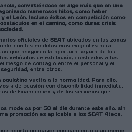
pañola, convirtiéndose en algo más que en una
otagonizado numerosos hitos, como haber
y el León. Incluso éxitos en competición como
 obstáculos en el camino, como duras crisis
sociedad.
onarios oficiales de SEAT ubicados en las zonas
umplir con las medidas más exigentes para
idas que aseguren la apertura segura de los
los vehículos de exhibición, mostrados a los
l riesgo de contagio entre el personal y el
 seguridad, entre otros.
paulatina vuelta a la normalidad. Para ello,
os y de ocasión con disponibilidad inmediata,
as de financiación y de los servicios que
stos modelos por
5€ al día
durante este año, sin
isma promoción es aplicable a los SEAT Ateca,
 que aporta un mayor equipamiento a un menor