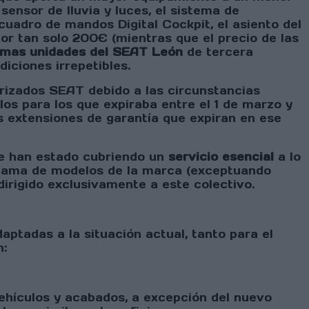
 sensor de lluvia y luces, el sistema de
 cuadro de mandos Digital Cockpit, el asiento del
or tan solo 200€ (mientras que el precio de las
imas unidades del SEAT León
de tercera
diciones irrepetibles.
orizados SEAT debido a las circunstancias
los para los que expiraba entre el 1 de marzo y
s extensiones de garantía que expiran en ese
ue han estado cubriendo un
servicio esencial
a lo
a gama de modelos de la marca (exceptuando
dirigido exclusivamente a este colectivo.
ptadas a la situación actual, tanto para el
n:
ehículos y acabados, a excepción del nuevo