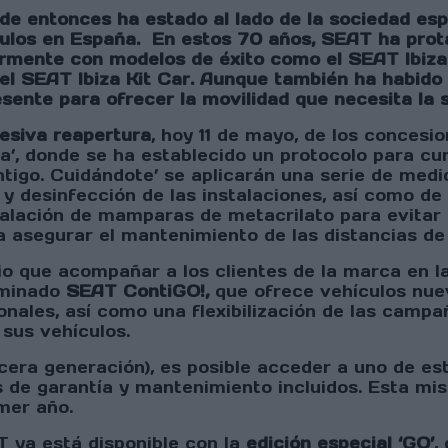
de entonces ha estado al lado de la sociedad es
ículos en España. En estos 70 años, SEAT ha pr
rmente con modelos de éxito como el SEAT Ibiza 
el SEAT Ibiza Kit Car. Aunque también ha habido
nte para ofrecer la movilidad que necesita la 
esiva reapertura
, hoy 11 de mayo, de los concesi
da’, donde se ha establecido un protocolo para c
ontigo. Cuidándote’ se aplicarán una serie de med
y desinfección de las instalaciones, así como de 
stalación de mamparas de metacrilato para evitar e
ra asegurar el mantenimiento de las distancias de
o que acompañar a los clientes de la marca en la 
ominado
SEAT ContiGO!,
que ofrece vehículos nuev
nales, así como una flexibilización de las campañ
 sus vehículos.
rcera generación), es posible acceder a uno de e
s de garantía y mantenimiento incluidos. Esta m
mer año.
 ya está disponible con la
edición especial ‘GO’
,