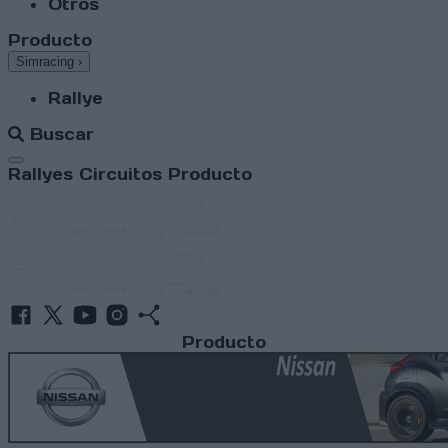
Otros
Producto
Simracing
›
Rallye
Buscar
Abrir menú
Rallyes
Circuitos
Producto
Producto