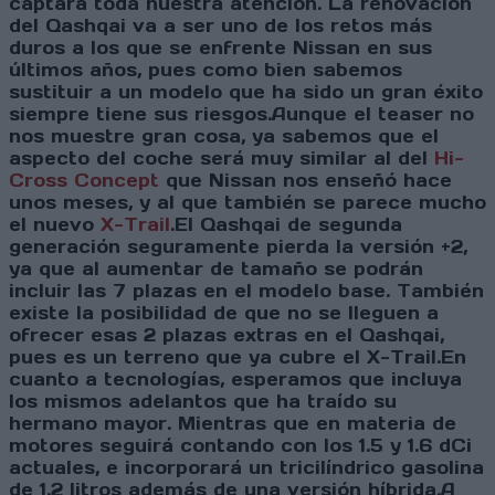
captará toda nuestra atención. La renovación
del Qashqai va a ser uno de los retos más
duros a los que se enfrente Nissan en sus
últimos años, pues como bien sabemos
sustituir a un modelo que ha sido un gran éxito
siempre tiene sus riesgos.Aunque el teaser no
nos muestre gran cosa, ya sabemos que el
aspecto del coche será muy similar al del
Hi-
Cross Concept
que Nissan nos enseñó hace
unos meses, y al que también se parece mucho
el nuevo
X-Trail
.El Qashqai de segunda
generación seguramente pierda la versión +2,
ya que al aumentar de tamaño se podrán
incluir las 7 plazas en el modelo base. También
existe la posibilidad de que no se lleguen a
ofrecer esas 2 plazas extras en el Qashqai,
pues es un terreno que ya cubre el X-Trail.En
cuanto a tecnologías, esperamos que incluya
los mismos adelantos que ha traído su
hermano mayor. Mientras que en materia de
motores seguirá contando con los 1.5 y 1.6 dCi
actuales, e incorporará un tricilíndrico gasolina
de 1.2 litros además de una versión híbrida.A