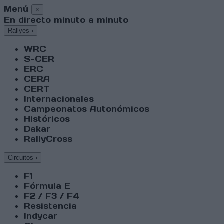
Menú
×
En directo minuto a minuto
Rallyes
›
WRC
S-CER
ERC
CERA
CERT
Internacionales
Campeonatos Autonómicos
Históricos
Dakar
RallyCross
Circuitos
›
F1
Fórmula E
F2 / F3 / F4
Resistencia
Indycar