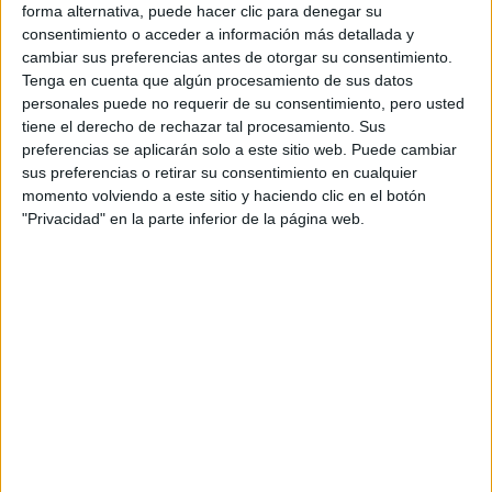
forma alternativa, puede hacer clic para denegar su
Fórmula E
consentimiento o acceder a información más detallada y
F2 / F3 / F4
cambiar sus preferencias antes de otorgar su consentimiento.
Resistencia
Indycar
Tenga en cuenta que algún procesamiento de sus datos
Otros
personales puede no requerir de su consentimiento, pero usted
tiene el derecho de rechazar tal procesamiento. Sus
Producto
preferencias se aplicarán solo a este sitio web. Puede cambiar
sus preferencias o retirar su consentimiento en cualquier
Producto
momento volviendo a este sitio y haciendo clic en el botón
"Privacidad" en la parte inferior de la página web.
Web pensada para poder ofrecer diferentes
productos propios y ajenos para que los
aficionados los puedan adquirir
Divulgación
Dossier
Webs
Comunicados
Fotografía
Vídeos (on boards)
Redes Sociales