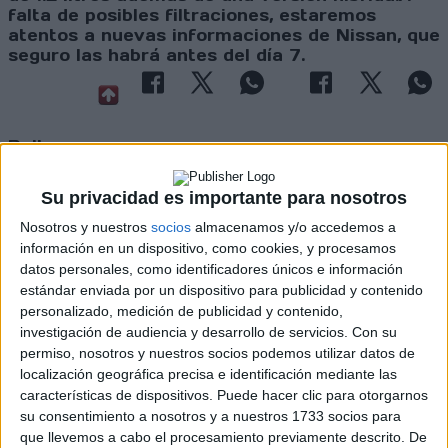
falta de posibles filtraciones, estaremos
atentos a nuevas informaciones de Nissan, que
seguro las habrá antes del día 7.
Rallyes
WRC
Su privacidad es importante para nosotros
S-CER
ERC
Nosotros y nuestros
socios
almacenamos y/o accedemos a
CERA
información en un dispositivo, como cookies, y procesamos
CERT
datos personales, como identificadores únicos e información
Internacionales
estándar enviada por un dispositivo para publicidad y contenido
Campeonatos Autonómicos
personalizado, medición de publicidad y contenido,
Históricos
investigación de audiencia y desarrollo de servicios.
Con su
Dakar
permiso, nosotros y nuestros socios podemos utilizar datos de
RallyCross
localización geográfica precisa e identificación mediante las
características de dispositivos. Puede hacer clic para otorgarnos
Circuitos
su consentimiento a nosotros y a nuestros 1733 socios para
que llevemos a cabo el procesamiento previamente descrito. De
F1