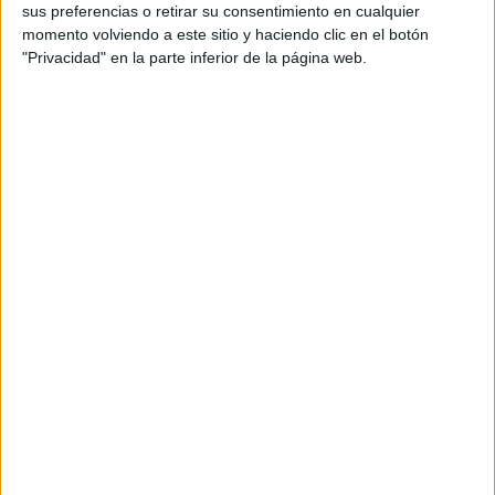
sus preferencias o retirar su consentimiento en cualquier
quieren anticiparse a la normativa y
momento volviendo a este sitio y haciendo clic en el botón
protegerse con la mejor tecnología.
"Privacidad" en la parte inferior de la página web.
Rallyes
WRC
S-CER
ERC
CERA
CERT
Internacionales
Campeonatos Autonómicos
Históricos
Dakar
RallyCross
Circuitos
F1
Fórmula E