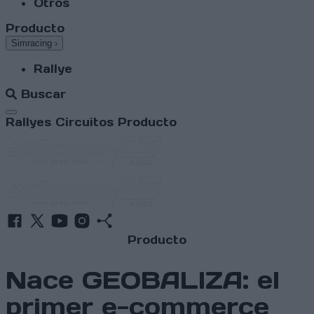
Otros
Producto
Simracing
›
Rallye
Buscar
Abrir menú
Rallyes
Circuitos
Producto
Producto
Nace GEOBALIZA: el
primer e-commerce