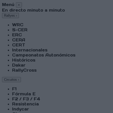
Menú
×
En directo minuto a minuto
Rallyes
›
WRC
S-CER
ERC
CERA
CERT
Internacionales
Campeonatos Autonómicos
Históricos
Dakar
RallyCross
Circuitos
›
F1
Fórmula E
F2 / F3 / F4
Resistencia
Indycar