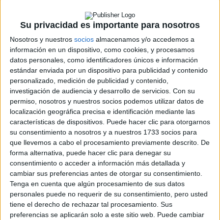
Asesoramiento, confianza y envío inmediato
Su privacidad es importante para nosotros
Nosotros y nuestros
socios
almacenamos y/o accedemos a
información en un dispositivo, como cookies, y procesamos
Además de la venta directa, GEOBALIZA
datos personales, como identificadores únicos e información
ofrece asesoramiento personalizado,
estándar enviada por un dispositivo para publicidad y contenido
contenido informativo actualizado y una
personalizado, medición de publicidad y contenido,
sección de preguntas frecuentes para
investigación de audiencia y desarrollo de servicios.
Con su
resolverdudas técnicas o legales. Su sistema
permiso, nosotros y nuestros socios podemos utilizar datos de
de envío rápido y el soporte postventa hacen
localización geográfica precisa e identificación mediante las
de esta plataforma un referente confiable
características de dispositivos. Puede hacer clic para otorgarnos
para quienes buscan seguridad
su consentimiento a nosotros y a nuestros 1733 socios para
sincomplicaciones.
que llevemos a cabo el procesamiento previamente descrito. De
forma alternativa, puede hacer clic para denegar su
consentimiento o acceder a información más detallada y
La web ya está operativa y disponible en
cambiar sus preferencias antes de otorgar su consentimiento.
www.geobaliza.com
, y permite realizar pedidos
Tenga en cuenta que algún procesamiento de sus datos
desde cualquier punto de España, con opciones
personales puede no requerir de su consentimiento, pero usted
de entrega en 24/48 horas. Con esta
tiene el derecho de rechazar tal procesamiento. Sus
iniciativa, GEOBALIZA se posiciona como el
preferencias se aplicarán solo a este sitio web. Puede cambiar
aliado ideal para todos los conductores que