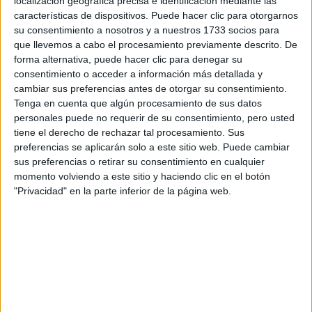
localización geográfica precisa e identificación mediante las
situarse entre 1,9 y 2,1 litros cada 100 kilómetros y entre 43 y 47
características de dispositivos. Puede hacer clic para otorgarnos
gramos por kilómetro, respectivamente.
su consentimiento a nosotros y a nuestros 1733 socios para
Gracias a su considerable autonomía eléctrica y a las bajas
que llevemos a cabo el procesamiento previamente descrito. De
emisiones de CO
, el nuevo MINI Cooper SE Countryman ALL4
2
cumple los criterios (en función del equipamiento) para reducir el
forma alternativa, puede hacer clic para denegar su
impuesto de vehículos de empresa en Alemania, como establece la
consentimiento o acceder a información más detallada y
legislación sobre movilidad eléctrica del país. Esto significa que
cambiar sus preferencias antes de otorgar su consentimiento.
para determinar la retribución en especie para el uso particular solo
se toma como base la mitad del precio bruto de catálogo.
Tenga en cuenta que algún procesamiento de sus datos
personales puede no requerir de su consentimiento, pero usted
CONSUMO Y EMISIONES DE CO2.
tiene el derecho de rechazar tal procesamiento. Sus
El MINI Cooper SE (consumo promedio de combustible:
preferencias se aplicarán solo a este sitio web. Puede cambiar
0,0 l/100 km; consumo eléctrico promedio: 14,8 - 16,8 kWh/100 km;
nivel promedio de emisiones de CO
: 0 g/km) marca el inicio de una
sus preferencias o retirar su consentimiento en cualquier
2
nueva era en la movilidad puramente eléctrica, en la que los
momento volviendo a este sitio y haciendo clic en el botón
conductores podrán disfrutar de una conducción urbana casi en
"Privacidad" en la parte inferior de la página web.
silencio y con cero emisiones al mas puro estilo MINI.
Asimismo, el MINI Cooper SE Countryman ALL4 (consumo
promedio de combustible: 1,9 - 2,1 l/100 km; consumo eléctrico
promedio: 13,5 - 13,9 kWh/100 km; nivel promedio de emisiones de
CO
: 43 – 47 g/km) potencia ahora de forma notable el placer de
2
conducir vehículos eléctricos.