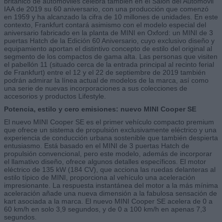
británico de automóviles celebra también en el Salón del Automóvil
IAA de 2019 su 60 aniversario, con una producción que comenzó
en 1959 y ha alcanzado la cifra de 10 millones de unidades. En este
contexto, Frankfurt contará asimismo con el modelo especial del
aniversario fabricado en la planta de MINI en Oxford: un MINI de 3
puertas Hatch de la Edición 60 Aniversario, cuyo exclusivo diseño y
equipamiento aportan el distintivo concepto de estilo del original al
segmento de los compactos de gama alta. Las personas que visiten
el pabellón 11 (situado cerca de la entrada principal al recinto ferial
de Frankfurt) entre el 12 y el 22 de septiembre de 2019 también
podrán admirar la línea actual de modelos de la marca, así como
una serie de nuevas incorporaciones a sus colecciones de
accesorios y productos Lifestyle.
Potencia, estilo y cero emisiones: nuevo MINI Cooper SE
El nuevo MINI Cooper SE es el primer vehículo compacto premium
que ofrece un sistema de propulsión exclusivamente eléctrico y una
experiencia de conducción urbana sostenible que también despierta
entusiasmo. Está basado en el MINI de 3 puertas Hatch de
propulsión convencional, pero este modelo, además de incorporar
el llamativo diseño, ofrece algunos detalles específicos. El motor
eléctrico de 135 kW (184 CV), que acciona las ruedas delanteras al
estilo típico de MINI, proporciona al vehículo una aceleración
impresionante. La respuesta instantánea del motor a la más mínima
aceleración añade una nueva dimensión a la fabulosa sensación de
kart asociada a la marca. El nuevo MINI Cooper SE acelera de 0 a
60 km/h en solo 3,9 segundos, y de 0 a 100 km/h en apenas 7,3
segundos.