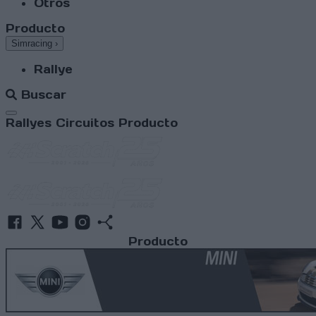
Otros
Producto
Simracing
›
Rallye
Buscar
Abrir menú
Rallyes
Circuitos
Producto
Producto