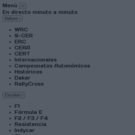
Menú
×
En directo minuto a minuto
Rallyes
›
WRC
S-CER
ERC
CERA
CERT
Internacionales
Campeonatos Autonómicos
Históricos
Dakar
RallyCross
Circuitos
›
F1
Fórmula E
F2 / F3 / F4
Resistencia
Indycar