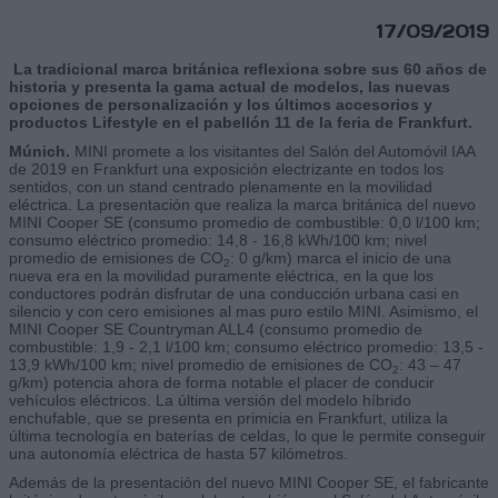
17/09/2019
La tradicional marca británica reflexiona sobre sus 60 años de
historia y presenta la gama actual de modelos, las nuevas
opciones de personalización y los últimos accesorios y
productos Lifestyle en el pabellón 11 de la feria de Frankfurt.
Múnich.
MINI promete a los visitantes del Salón del Automóvil IAA
de 2019 en Frankfurt una exposición electrizante en todos los
sentidos, con un stand centrado plenamente en la movilidad
eléctrica. La presentación que realiza la marca británica del nuevo
MINI Cooper SE (consumo promedio de combustible: 0,0 l/100 km;
consumo eléctrico promedio: 14,8 - 16,8 kWh/100 km; nivel
promedio de emisiones de CO
: 0 g/km) marca el inicio de una
2
nueva era en la movilidad puramente eléctrica, en la que los
conductores podrán disfrutar de una conducción urbana casi en
silencio y con cero emisiones al mas puro estilo MINI. Asimismo, el
MINI Cooper SE Countryman ALL4 (consumo promedio de
combustible: 1,9 - 2,1 l/100 km; consumo eléctrico promedio: 13,5 -
13,9 kWh/100 km; nivel promedio de emisiones de CO
: 43 – 47
2
g/km) potencia ahora de forma notable el placer de conducir
vehículos eléctricos. La última versión del modelo híbrido
enchufable, que se presenta en primicia en Frankfurt, utiliza la
última tecnología en baterías de celdas, lo que le permite conseguir
una autonomía eléctrica de hasta 57 kilómetros.
Además de la presentación del nuevo MINI Cooper SE, el fabricante