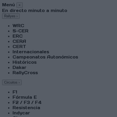
Menú
×
En directo minuto a minuto
Rallyes
›
WRC
S-CER
ERC
CERA
CERT
Internacionales
Campeonatos Autonómicos
Históricos
Dakar
RallyCross
Circuitos
›
F1
Fórmula E
F2 / F3 / F4
Resistencia
Indycar