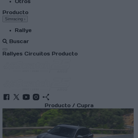
Otros
Producto
Simracing
›
Rallye
Buscar
Abrir menú
Rallyes
Circuitos
Producto
Producto / Cupra