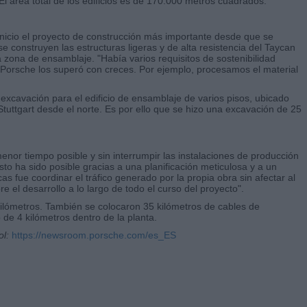
l área total de los edificios es de 170.000 metros cuadrados.
 inicio el proyecto de construcción más importante desde que se
 construyen las estructuras ligeras y de alta resistencia del Taycan
a zona de ensamblaje. "Había varios requisitos de sostenibilidad
y Porsche los superó con creces. Por ejemplo, procesamos el material
excavación para el edificio de ensamblaje de varios pisos, ubicado
 Stuttgart desde el norte. Es por ello que se hizo una excavación de 25
enor tiempo posible y sin interrumpir las instalaciones de producción
to ha sido posible gracias a una planificación meticulosa y a un
 fue coordinar el tráfico generado por la propia obra sin afectar al
 el desarrollo a lo largo de todo el curso del proyecto".
kilómetros. También se colocaron 35 kilómetros de cables de
 de 4 kilómetros dentro de la planta.
ol:
https://newsroom.porsche.com/es_ES