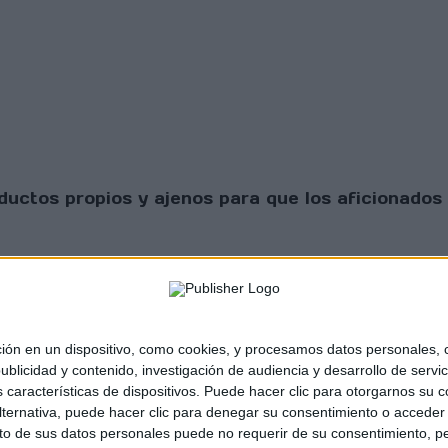
uctos propios y ajenos para que los aficionados 
 en un dispositivo, como cookies, y procesamos datos personales, co
blicidad y contenido, investigación de audiencia y desarrollo de servic
as características de dispositivos. Puede hacer clic para otorgarnos su
sta Scratch |
Contacto
|
Aviso legal y política de
ternativa, puede hacer clic para denegar su consentimiento o acceder
 de sus datos personales puede no requerir de su consentimiento, per