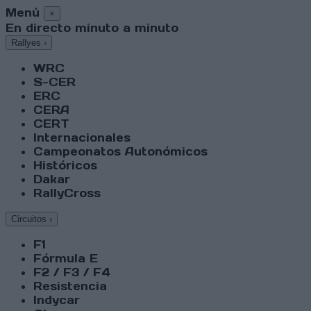
Menú
×
En directo minuto a minuto
Rallyes
›
WRC
S-CER
ERC
CERA
CERT
Internacionales
Campeonatos Autonómicos
Históricos
Dakar
RallyCross
Circuitos
›
F1
Fórmula E
F2 / F3 / F4
Resistencia
Indycar