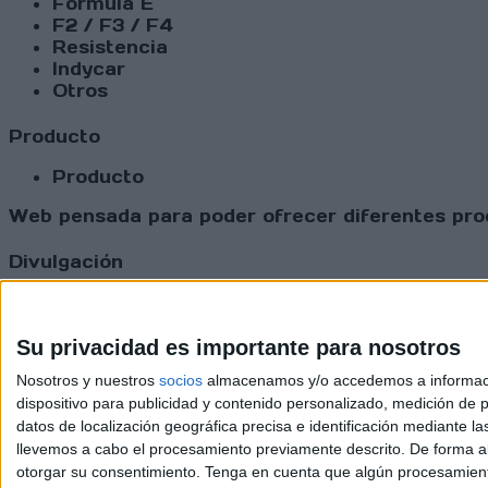
Fórmula E
F2 / F3 / F4
Resistencia
Indycar
Otros
Producto
Producto
Web pensada para poder ofrecer diferentes prod
Divulgación
Dossier
Webs
Comunicados
Su privacidad es importante para nosotros
Fotografía
Nosotros y nuestros
socios
almacenamos y/o accedemos a información
Vídeos (on boards)
dispositivo para publicidad y contenido personalizado, medición de pu
Redes Sociales
datos de localización geográfica precisa e identificación mediante l
2026 Revi
llevemos a cabo el procesamiento previamente descrito. De forma al
otorgar su consentimiento.
Tenga en cuenta que algún procesamiento