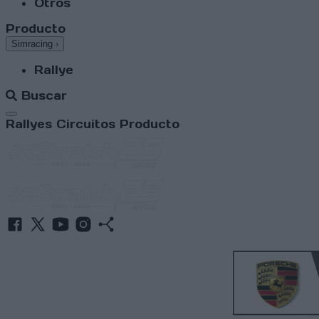
Otros
Producto
Simracing
›
Rallye
Buscar
Abrir menú
Rallyes
Circuitos
Producto