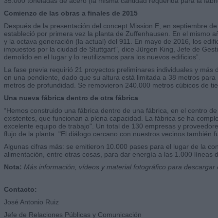
35.000 toneladas de acero (la misma cantidad requerida para la fabri
Comienzo de las obras a finales de 2015
Después de la presentación del concept Mission E, en septiembre de 2
estableció por primera vez la planta de Zuffenhausen. En el mismo año
y la octava generación (la actual) del 911. En mayo de 2016, los edif
impuestos por la ciudad de Stuttgart", dice Jürgen King, Jefe de Ge
demolido en el lugar y lo reutilizamos para los nuevos edificios”.
La fase previa requirió 21 proyectos preliminares individuales y más
en una pendiente, dado que su altura está limitada a 38 metros para no
metros de profundidad. Se removieron 240.000 metros cúbicos de tier
Una nueva fábrica dentro de otra fábrica
“Hemos construido una fábrica dentro de una fábrica, en el centro de 
existentes, que funcionan a plena capacidad. La fábrica se ha comple
excelente equipo de trabajo". Un total de 130 empresas y proveedores
flujo de la planta. "El diálogo cercano con nuestros vecinos también f
Algunas cifras más: se emitieron 10.000 pases para el lugar de la co
alimentación, entre otras cosas, para dar energía a las 1.000 líneas d
Nota:
Más información, vídeos y material fotográfico para descarga
Contacto:
José Antonio Ruiz
Jefe de Relaciones Públicas y Comunicación