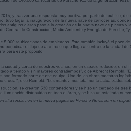
cación de 140.000 carrocerías de Porsche 911 de la generación 991). E
015, y tras ver una respuesta muy positiva por parte del público, dio
, tuvo lugar la inauguración de la nueva nave de carrocerías, donde se
icios antiguos dieron paso a la creación de la nueva nave de pintura y l
stión Central de Construcción, Medio Ambiente y Energía de Porsche, “
 de 5.000 reubicaciones de empleados. Esto también incluyó el pozo de 
 perjudicar el flujo de aire fresco que llega al centro de la ciudad de
ra para este propósito.
la ciudad y cerca de nuestros vecinos, en un espacio reducido, en el m
tado a tiempo y sin mayores contratiempos”, dice Albrecht Reimold. "Es
 han formado parte de ese equipo. Una de las obras maestras logísticas
ue crucial", dice Reimold. "Les mantuvimos totalmente actualizados sobre
nstrucción, se crearon 530 contenedores y se hizo un cercado de tres 
e iluminación distribuidas en toda el área, y se hizo un asfaltado nuevo
r en alta resolución en la nueva página de Porsche Newsroom en españ