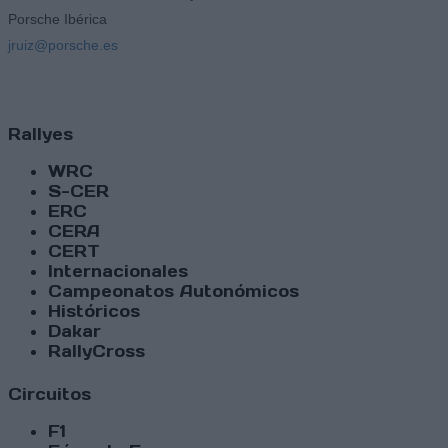
Porsche Ibérica
jruiz@porsche.es
Rallyes
WRC
S-CER
ERC
CERA
CERT
Internacionales
Campeonatos Autonómicos
Históricos
Dakar
RallyCross
Circuitos
F1