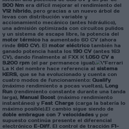
900 Nm
era difícil mejorar el rendimiento del
V12 híbrido
, pero gracias a un nuevo árbol de
levas con distribución variable y
accionamiento mecánico (antes hidráulico),
una admisión optimizada con circuitos pulidos
y un sistema de escape libre, la potencia del
motor térmico
ha aumentado 60 CV (ahora
rinde
860 CV
). El
motor eléctrico
también ha
ganado potencia hasta los
190 CV
(antes 163
CV), dando finalmente al FXX K
1.050 CV a
9.200 rpm
(el par permanece igual).
La K del nombre hace referencia al
sistema
KERS
, que se ha evolucionado y cuenta con
cuatro modos de funcionamiento:
Qualify
(máximo rendimiento a pocas vueltas),
Long
Run
(rendimiento constante durante una tanda
larga),
Manual Boost
(máximo rendimiento
instantáneo) y
Fast Charge
(carga la batería lo
máximo posible).El cambio sigue siendo de
doble embrague con 7 velocidades
y por
supuesto continúa presente el diferencial
electrónico
E-Diff
. El control de tracción
F1-