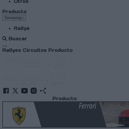
Otros
Producto
Simracing
›
Rallye
Buscar
Abrir menú
Rallyes
Circuitos
Producto
Producto