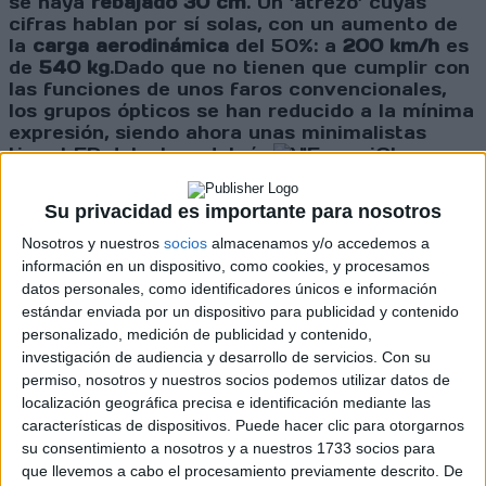
se haya
rebajado 30 cm
. Un ‘atrezo’ cuyas
cifras hablan por sí solas, con un aumento de
la
carga aerodinámica
del 50%: a
200 km/h
es
de
540 kg
.Dado que no tienen que cumplir con
las funciones de unos faros convencionales,
los grupos ópticos se han reducido a la mínima
expresión, siendo ahora unas minimalistas
tiras LED delante y detrás.
Otro
elemento a tener en cuenta son las ruedas, y
más que por sus llantas monotuerca, por sus
Su privacidad es importante para nosotros
neumáticos
. Desarrollados por Pirelli en
exclusiva para este coche, pueden
medir
Nosotros y nuestros
socios
almacenamos y/o accedemos a
aceleraciones
laterales, longitudinales y
información en un dispositivo, como cookies, y procesamos
radiales, además de presión y temperatura.
datos personales, como identificadores únicos e información
Una información muy útil cuando se trata de
estándar enviada por un dispositivo para publicidad y contenido
mejorar al máximo los tiempos en un
personalizado, medición de publicidad y contenido,
circuito.Porque ese será el terreno de los FXX
investigación de audiencia y desarrollo de servicios.
Con su
K, los circuitos. Tan solo unos pocos
permiso, nosotros y nuestros socios podemos utilizar datos de
afortunados podrán ponerse a los mandos de
localización geográfica precisa e identificación mediante las
unos de ellos (no se sabe todavía cuantos
características de dispositivos. Puede hacer clic para otorgarnos
harán) a través del
programa Corse Clienti XX
,
su consentimiento a nosotros y a nuestros 1733 socios para
para disputar un campeonato privado que los
que llevemos a cabo el procesamiento previamente descrito. De
llevará a recorrer los mejores circuitos del