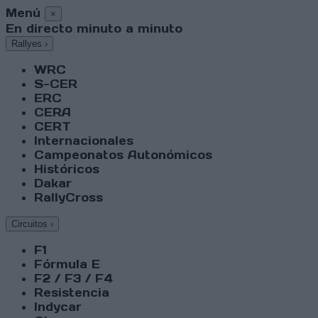
Menú
×
En directo minuto a minuto
Rallyes
›
WRC
S-CER
ERC
CERA
CERT
Internacionales
Campeonatos Autonómicos
Históricos
Dakar
RallyCross
Circuitos
›
F1
Fórmula E
F2 / F3 / F4
Resistencia
Indycar