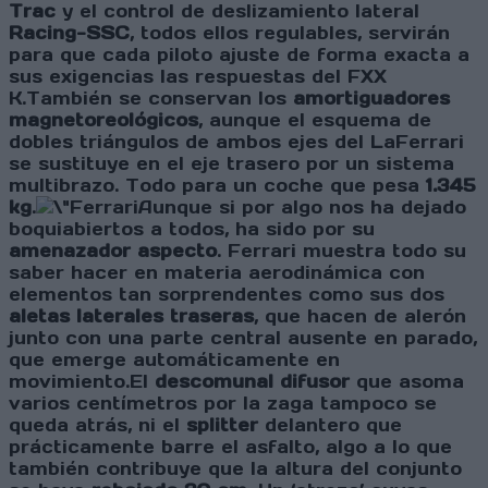
Trac
y el control de deslizamiento lateral
Racing-SSC
, todos ellos regulables, servirán
para que cada piloto ajuste de forma exacta a
sus exigencias las respuestas del FXX
K.También se conservan los
amortiguadores
magnetoreológicos
, aunque el esquema de
dobles triángulos de ambos ejes del LaFerrari
se sustituye en el eje trasero por un sistema
multibrazo. Todo para un coche que pesa
1.345
kg
.
Aunque si por algo nos ha dejado
boquiabiertos a todos, ha sido por su
amenazador aspecto
. Ferrari muestra todo su
saber hacer en materia aerodinámica con
elementos tan sorprendentes como sus dos
aletas laterales traseras
, que hacen de alerón
junto con una parte central ausente en parado,
que emerge automáticamente en
movimiento.El
descomunal difusor
que asoma
varios centímetros por la zaga tampoco se
queda atrás, ni el
splitter
delantero que
prácticamente barre el asfalto, algo a lo que
también contribuye que la altura del conjunto