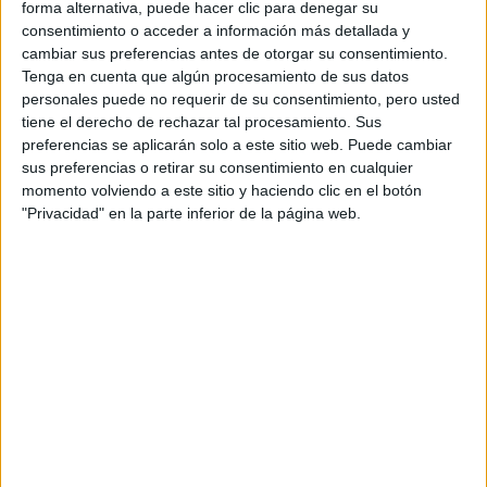
forma alternativa, puede hacer clic para denegar su
mundo. El precio es una incógnita, pero será
consentimiento o acceder a información más detallada y
acorde al FXX K, irracional.
cambiar sus preferencias antes de otorgar su consentimiento.
Tenga en cuenta que algún procesamiento de sus datos
personales puede no requerir de su consentimiento, pero usted
tiene el derecho de rechazar tal procesamiento. Sus
Rallyes
preferencias se aplicarán solo a este sitio web. Puede cambiar
sus preferencias o retirar su consentimiento en cualquier
WRC
momento volviendo a este sitio y haciendo clic en el botón
S-CER
"Privacidad" en la parte inferior de la página web.
ERC
CERA
CERT
Internacionales
Campeonatos Autonómicos
Históricos
Dakar
RallyCross
Circuitos
F1
Fórmula E