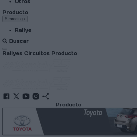
Otros
Producto
Simracing
›
Rallye
Buscar
Abrir menú
Rallyes
Circuitos
Producto
Producto