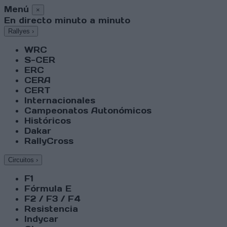
Menú
×
En directo minuto a minuto
Rallyes
›
WRC
S-CER
ERC
CERA
CERT
Internacionales
Campeonatos Autonómicos
Históricos
Dakar
RallyCross
Circuitos
›
F1
Fórmula E
F2 / F3 / F4
Resistencia
Indycar