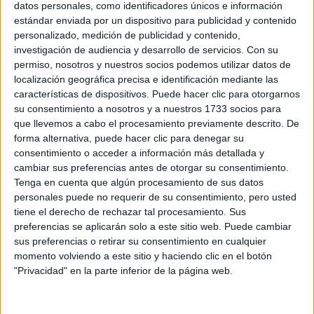
datos personales, como identificadores únicos e información
Circuitos
estándar enviada por un dispositivo para publicidad y contenido
personalizado, medición de publicidad y contenido,
F1
investigación de audiencia y desarrollo de servicios.
Con su
Fórmula E
permiso, nosotros y nuestros socios podemos utilizar datos de
F2 / F3 / F4
localización geográfica precisa e identificación mediante las
Resistencia
características de dispositivos. Puede hacer clic para otorgarnos
Indycar
Otros
su consentimiento a nosotros y a nuestros 1733 socios para
que llevemos a cabo el procesamiento previamente descrito. De
Producto
forma alternativa, puede hacer clic para denegar su
consentimiento o acceder a información más detallada y
Producto
cambiar sus preferencias antes de otorgar su consentimiento.
Tenga en cuenta que algún procesamiento de sus datos
Web pensada para poder ofrecer diferentes
personales puede no requerir de su consentimiento, pero usted
productos propios y ajenos para que los
tiene el derecho de rechazar tal procesamiento. Sus
aficionados los puedan adquirir
preferencias se aplicarán solo a este sitio web. Puede cambiar
sus preferencias o retirar su consentimiento en cualquier
Divulgación
momento volviendo a este sitio y haciendo clic en el botón
"Privacidad" en la parte inferior de la página web.
Dossier
Webs
Comunicados