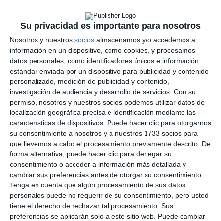
aúna Exigencia, Elegancia y Emoción, con el objetivo de
ser la marca generalista de alta gama con vocación
Su privacidad es importante para nosotros
.
mundial
Nosotros y nuestros
socios
almacenamos y/o accedemos a
información en un dispositivo, como cookies, y procesamos
datos personales, como identificadores únicos e información
estándar enviada por un dispositivo para publicidad y contenido
Rallyes
personalizado, medición de publicidad y contenido,
WRC
investigación de audiencia y desarrollo de servicios.
Con su
S-CER
permiso, nosotros y nuestros socios podemos utilizar datos de
ERC
localización geográfica precisa e identificación mediante las
CERA
características de dispositivos. Puede hacer clic para otorgarnos
CERT
su consentimiento a nosotros y a nuestros 1733 socios para
Internacionales
que llevemos a cabo el procesamiento previamente descrito. De
Campeonatos Autonómicos
forma alternativa, puede hacer clic para denegar su
Históricos
consentimiento o acceder a información más detallada y
Dakar
cambiar sus preferencias antes de otorgar su consentimiento.
RallyCross
Tenga en cuenta que algún procesamiento de sus datos
personales puede no requerir de su consentimiento, pero usted
Circuitos
tiene el derecho de rechazar tal procesamiento. Sus
preferencias se aplicarán solo a este sitio web. Puede cambiar
F1