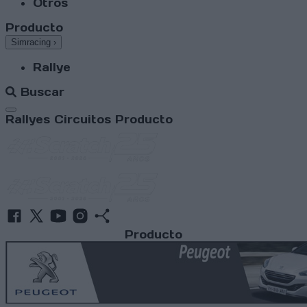
Otros
Producto
Simracing
›
Rallye
Buscar
Abrir menú
Rallyes
Circuitos
Producto
Producto