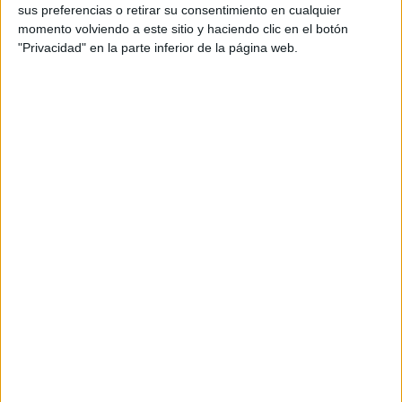
sus preferencias o retirar su consentimiento en cualquier
Fórmula E
momento volviendo a este sitio y haciendo clic en el botón
F2 / F3 / F4
Resistencia
"Privacidad" en la parte inferior de la página web.
Indycar
Otros
Producto
Producto
Web pensada para poder ofrecer diferentes
productos propios y ajenos para que los
aficionados los puedan adquirir
Divulgación
Dossier
Webs
Comunicados
Fotografía
Vídeos (on boards)
Redes Sociales