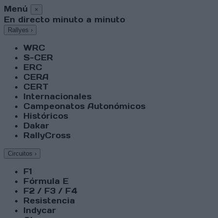
Menú
×
En directo minuto a minuto
Rallyes
›
WRC
S-CER
ERC
CERA
CERT
Internacionales
Campeonatos Autonómicos
Históricos
Dakar
RallyCross
Circuitos
›
F1
Fórmula E
F2 / F3 / F4
Resistencia
Indycar