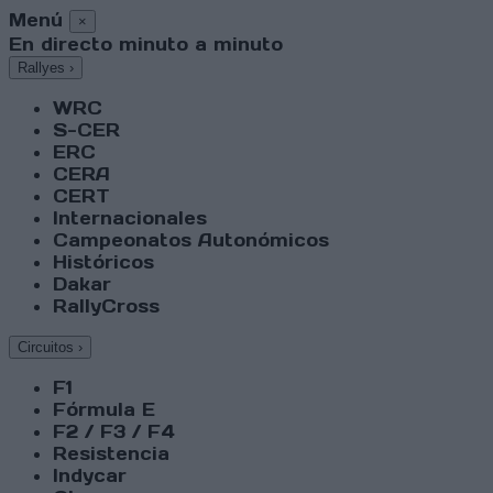
Menú
×
En directo minuto a minuto
Rallyes
›
WRC
S-CER
ERC
CERA
CERT
Internacionales
Campeonatos Autonómicos
Históricos
Dakar
RallyCross
Circuitos
›
F1
Fórmula E
F2 / F3 / F4
Resistencia
Indycar