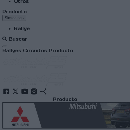
Otros
Producto
Simracing
›
Rallye
Buscar
Abrir menú
Rallyes
Circuitos
Producto
Producto