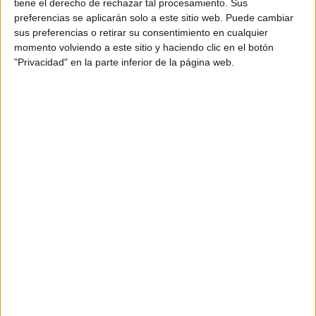
tiene el derecho de rechazar tal procesamiento. Sus
Circuitos
preferencias se aplicarán solo a este sitio web. Puede cambiar
F1
sus preferencias o retirar su consentimiento en cualquier
Fórmula E
momento volviendo a este sitio y haciendo clic en el botón
F2 / F3 / F4
"Privacidad" en la parte inferior de la página web.
Resistencia
Indycar
Otros
Producto
Producto
Web pensada para poder ofrecer diferentes
productos propios y ajenos para que los
aficionados los puedan adquirir
Divulgación
Dossier
Webs
Comunicados
Fotografía