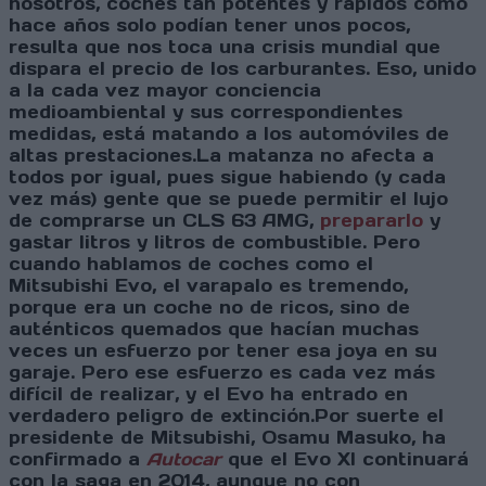
nosotros, coches tan potentes y rápidos como
hace años solo podían tener unos pocos,
resulta que nos toca una crisis mundial que
dispara el precio de los carburantes. Eso, unido
a la cada vez mayor conciencia
medioambiental y sus correspondientes
medidas, está matando a los automóviles de
altas prestaciones.La matanza no afecta a
todos por igual, pues sigue habiendo (y cada
vez más) gente que se puede permitir el lujo
de comprarse un CLS 63 AMG,
prepararlo
y
gastar litros y litros de combustible. Pero
cuando hablamos de coches como el
Mitsubishi Evo, el varapalo es tremendo,
porque era un coche no de ricos, sino de
auténticos quemados que hacían muchas
veces un esfuerzo por tener esa joya en su
garaje. Pero ese esfuerzo es cada vez más
difícil de realizar, y el Evo ha entrado en
verdadero peligro de extinción.Por suerte el
presidente de Mitsubishi, Osamu Masuko, ha
confirmado a
Autocar
que el Evo XI continuará
con la saga en 2014, aunque no con