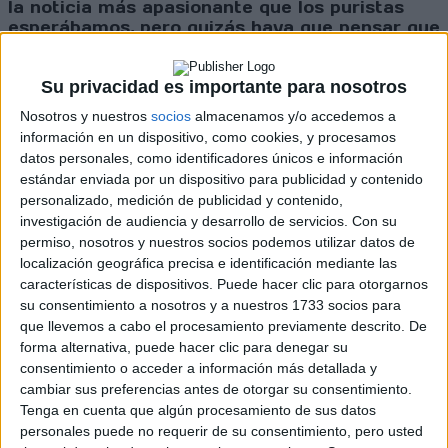
la noticia más apasionante que los puristas
esperábamos, pero quizás haya que pensar que
es mejor que el Evo se actualice aunque pierda
parte de su esencia, a que muera
definitivamente, cosa que ha estado a punto
Su privacidad es importante para nosotros
de suceder.
Nosotros y nuestros
socios
almacenamos y/o accedemos a
información en un dispositivo, como cookies, y procesamos
datos personales, como identificadores únicos e información
estándar enviada por un dispositivo para publicidad y contenido
Rallyes
personalizado, medición de publicidad y contenido,
investigación de audiencia y desarrollo de servicios.
Con su
WRC
permiso, nosotros y nuestros socios podemos utilizar datos de
S-CER
localización geográfica precisa e identificación mediante las
ERC
características de dispositivos. Puede hacer clic para otorgarnos
CERA
su consentimiento a nosotros y a nuestros 1733 socios para
CERT
que llevemos a cabo el procesamiento previamente descrito. De
Internacionales
forma alternativa, puede hacer clic para denegar su
Campeonatos Autonómicos
consentimiento o acceder a información más detallada y
Históricos
cambiar sus preferencias antes de otorgar su consentimiento.
Dakar
Tenga en cuenta que algún procesamiento de sus datos
RallyCross
personales puede no requerir de su consentimiento, pero usted