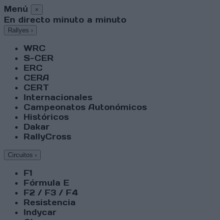
Menú
×
En directo minuto a minuto
Rallyes
›
WRC
S-CER
ERC
CERA
CERT
Internacionales
Campeonatos Autonómicos
Históricos
Dakar
RallyCross
Circuitos
›
F1
Fórmula E
F2 / F3 / F4
Resistencia
Indycar