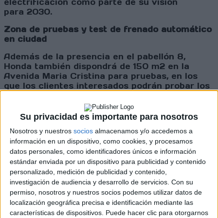
electrificación como parte de su visión
para 2030.
Zona de pruebas y test de frenado automático
en ciudad
Además de la presencia en el pabellón 8,
Honda también dispondrá de 150 m
2
en la
Avenida Maria Cristina para pruebas, en los
que los clientes interesados podrán probar los
modelos de la gama Honda. En la zona
Connected Car del Automobile Barcelona la
compañía estará presente con un Civic, con el
Su privacidad es importante para nosotros
que los visitantes podrán comprobar el
Nosotros y nuestros
socios
almacenamos y/o accedemos a
funcionamiento del sistema de frenado
información en un dispositivo, como cookies, y procesamos
automático en ciudad.
datos personales, como identificadores únicos e información
Honda sigue apostando por sus ejes básicos: el
estándar enviada por un dispositivo para publicidad y contenido
espíritu deportivo, la sostenibilidad y el
personalizado, medición de publicidad y contenido,
compromiso con la innovación. Si algo ha
investigación de audiencia y desarrollo de servicios.
Con su
caracterizado a la compañía desde su
permiso, nosotros y nuestros socios podemos utilizar datos de
fundación ha sido el saber conjugar la
localización geográfica precisa e identificación mediante las
deportividad y el placer de la conducción con
características de dispositivos. Puede hacer clic para otorgarnos