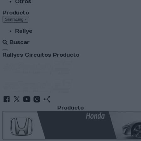
Otros
Producto
Simracing
›
Rallye
Buscar
Abrir menú
Rallyes
Circuitos
Producto
Producto