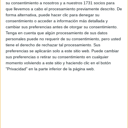
la eficiencia de sus motores y el cumplimiento
su consentimiento a nosotros y a nuestros 1731 socios para
de sus compromisos medioambientales.
que llevemos a cabo el procesamiento previamente descrito. De
forma alternativa, puede hacer clic para denegar su
Sobre Honda
consentimiento o acceder a información más detallada y
cambiar sus preferencias antes de otorgar su consentimiento.
Honda es líder en fabricación y
comercialización de motocicletas y el séptimo
Tenga en cuenta que algún procesamiento de sus datos
fabricante de automóviles del mundo. Además,
personales puede no requerir de su consentimiento, pero usted
es la primera compañía del sector de la
tiene el derecho de rechazar tal procesamiento. Sus
automoción en desarrollar íntegramente un
preferencias se aplicarán solo a este sitio web. Puede cambiar
avión privado a reacción, el HondaJet, y es
sus preferencias o retirar su consentimiento en cualquier
artífice del robot humanoide más avanzado del
momento volviendo a este sitio y haciendo clic en el botón
mundo, ASIMO, lo que la convierte en la
"Privacidad" en la parte inferior de la página web.
compañía líder en movilidad. Con 70 centros
de producción y 21 de I+D en 27 países, Honda
Motor Co., Ltd, distribuye sus productos a 32
millones de clientes (año 2018).
En España, Honda concentra sus actividades
en Santa Perpètua de Mogoda (Barcelona),
donde emplea a 266 personas. La división de
automóviles de Honda Motor Europe España
cuenta con una red de concesionarios oficiales