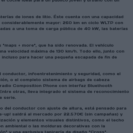
el coche ideal para un público joven y urbano con un
rías de iones de litio. Éste cuenta con una capacidad
mía considerablemente mayor: 260 km en ciclo WLTP con
adas a una toma de carga pública de 40 kW, las baterías
s "maps + more", que ha sido renovada. El vehículo
una velocidad máxima de 130 km/h. Todo ello, junto con
o incluso para hacer una pequeña escapada de fin de
 conductor, infoentretenimiento y seguridad, como el
nción, o el completo sistema de airbags de cabeza
a radio Composition Phone con interfaz Bluethooth
Entre otras, lleva integrado el sistema de reconocimiento
e serie.
to del conductor con ajuste de altura, está pensado para
 e-up! saldrá al mercado por 22.570€ (sin campañas) y
ación y elementos visuales distintivos, como el techo
ción ambiental o las molduras decorativas con la
rón" y una exclusiva tapicería de diseño "Cross".