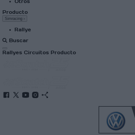
Otros
Producto
Simracing
›
Rallye
Buscar
Abrir menú
Rallyes
Circuitos
Producto