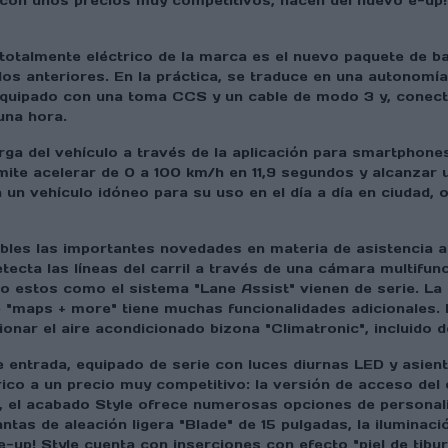
con unos precios muy competitivos, hacen del nuevo e-up! 
almente eléctrico de la marca es el nuevo paquete de bate
los anteriores. En la práctica, se traduce en una autono
 equipado con una toma CCS y un cable de modo 3 y, conect
una hora.
rga del vehículo a través de la aplicación para smartphone
mite acelerar de 0 a 100 km/h en 11,9 segundos y alcanzar 
un vehículo idóneo para su uso en el día a día en ciudad, 
les las importantes novedades en materia de asistencia al
etecta las líneas del carril a través de una cámara multifu
nto estos como el sistema "Lane Assist" vienen de serie. L
p "maps + more" tiene muchas funcionalidades adicionales. 
ionar el aire acondicionado bizona "Climatronic", incluido d
e entrada, equipado de serie con luces diurnas LED y asien
ico a un precio muy competitivo: la versión de acceso del
 el acabado Style ofrece numerosas opciones de personaliz
antas de aleación ligera "Blade" de 15 pulgadas, la ilumina
e-up! Style cuenta con inserciones con efecto "piel de tibu