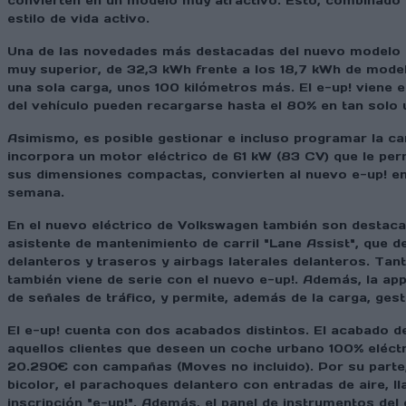
convierten en un modelo muy atractivo. Esto, combinado 
estilo de vida activo.
Una de las novedades más destacadas del nuevo modelo tot
muy superior, de 32,3 kWh frente a los 18,7 kWh de mode
una sola carga, unos 100 kilómetros más. El e-up! viene
del vehículo pueden recargarse hasta el 80% en tan solo 
Asimismo, es posible gestionar e incluso programar la ca
incorpora un motor eléctrico de 61 kW (83 CV) que le per
sus dimensiones compactas, convierten al nuevo e-up! en 
semana.
En el nuevo eléctrico de Volkswagen también son destacab
asistente de mantenimiento de carril "Lane Assist", que d
delanteros y traseros y airbags laterales delanteros. Ta
también viene de serie con el nuevo e-up!. Además, la ap
de señales de tráfico, y permite, además de la carga, gest
El e-up! cuenta con dos acabados distintos. El acabado d
aquellos clientes que deseen un coche urbano 100% eléctr
20.290€ con campañas (Moves no incluido). Por su parte,
bicolor, el parachoques delantero con entradas de aire, ll
inscripción "e-up!". Además, el panel de instrumentos del 