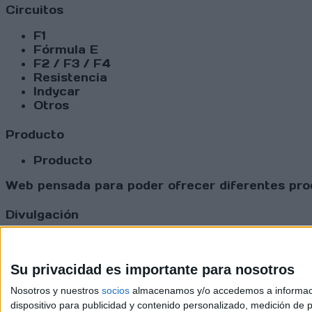
Circuitos
F1
Fórmula E
F2 / F3 / F4
Resistencia
Indycar
Otros
Producto
Producto
Web pensada para poder ofrecer diferentes prod
Divulgación
Dossier
Webs
Comunicados
Su privacidad es importante para nosotros
Fotografía
Nosotros y nuestros
socios
almacenamos y/o accedemos a información
Vídeos (on boards)
dispositivo para publicidad y contenido personalizado, medición de pu
Redes Sociales