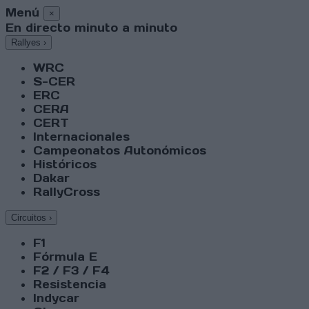
Menú
×
En directo minuto a minuto
Rallyes
›
WRC
S-CER
ERC
CERA
CERT
Internacionales
Campeonatos Autonómicos
Históricos
Dakar
RallyCross
Circuitos
›
F1
Fórmula E
F2 / F3 / F4
Resistencia
Indycar