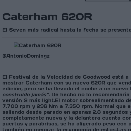
Caterham 620R
El Seven más radical hasta la fecha se present
@AntonioDomingz
El Festival de la Velocidad de Goodwood está a
mostrar Caterham con su nuevo 620R que vendrá 
edición, pero se ha llevado el coche a un nuev
construido jamás”
. De hecho no lo recomendarí
versión S más light.El motor sobrealimentado de
7.700 rpm y 296 Nm a 7.350 rpm. Normal que el 
saliendo desde parado en apenas 2,8 segundos 
completamente nueva y la delantera cuenta con
puertas y parabrisas, se ha aligerado peso con 
también en mejorar la ergonomía de estos.Las p