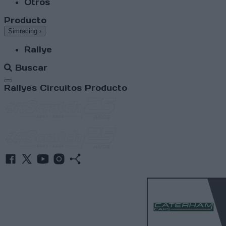
Otros
Producto
Simracing
›
Rallye
Buscar
Abrir menú
Rallyes
Circuitos
Producto