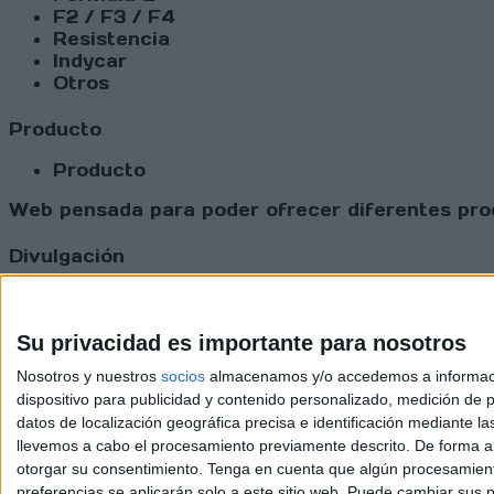
F2 / F3 / F4
Resistencia
Indycar
Otros
Producto
Producto
Web pensada para poder ofrecer diferentes prod
Divulgación
Dossier
Webs
Comunicados
Su privacidad es importante para nosotros
Fotografía
Nosotros y nuestros
socios
almacenamos y/o accedemos a información
Vídeos (on boards)
dispositivo para publicidad y contenido personalizado, medición de pu
Redes Sociales
datos de localización geográfica precisa e identificación mediante l
2026 Revi
llevemos a cabo el procesamiento previamente descrito. De forma al
otorgar su consentimiento.
Tenga en cuenta que algún procesamiento
preferencias se aplicarán solo a este sitio web. Puede cambiar sus p