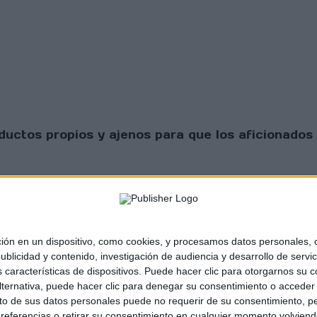
uctos propios y ajenos para que los aficionados 
 en un dispositivo, como cookies, y procesamos datos personales, co
blicidad y contenido, investigación de audiencia y desarrollo de servic
as características de dispositivos. Puede hacer clic para otorgarnos su
sta Scratch |
Contacto
|
Aviso legal y política de
ternativa, puede hacer clic para denegar su consentimiento o acceder
 de sus datos personales puede no requerir de su consentimiento, per
referencias o retirar su consentimiento en cualquier momento volviendo 