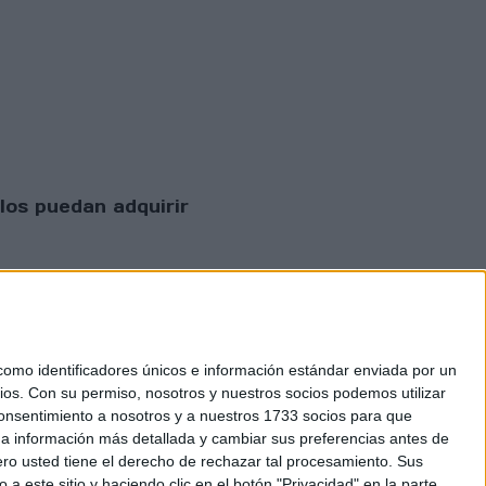
los puedan adquirir
mo identificadores únicos e información estándar enviada por un
ios.
Con su permiso, nosotros y nuestros socios podemos utilizar
 consentimiento a nosotros y a nuestros 1733 socios para que
 privacidad
 a información más detallada y cambiar sus preferencias antes de
o usted tiene el derecho de rechazar tal procesamiento. Sus
a este sitio y haciendo clic en el botón "Privacidad" en la parte