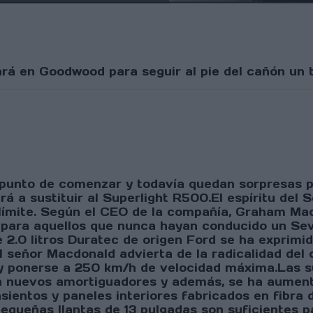
ará en Goodwood para seguir al pie del cañón un
 punto de comenzar y todavía quedan sorpresas 
a sustituir al Superlight R500.El espíritu del 
o límite. Según el CEO de la compañía, Graham Ma
a para aquellos que nunca hayan conducido un Se
 2.0 litros Duratec de origen Ford se ha exprimid
señor Macdonald advierta de la radicalidad del 
y ponerse a 250 km/h de velocidad máxima.Las su
 nuevos amortiguadores y además, se ha aumenta
asientos y paneles interiores fabricados en fibra
equeñas llantas de 13 pulgadas son suficientes p