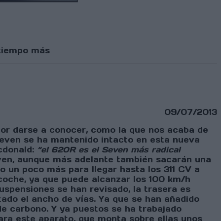
 tiempo más
09/07/2013
por darse a conocer, como la que nos acaba de
Seven se ha mantenido intacto en esta nueva
cdonald:
“el 620R es el Seven más radical
ven, aunque más adelante también sacarán una
o un poco más para llegar hasta los 311 CV a
coche, ya que puede alcanzar los 100 km/h
spensiones se han revisado, la trasera es
do el ancho de vías. Ya que se han añadido
 de carbono. Y ya puestos se ha trabajado
ara este aparato, que monta sobre ellas unos