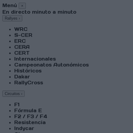
Menú
×
En directo minuto a minuto
Rallyes
›
WRC
S-CER
ERC
CERA
CERT
Internacionales
Campeonatos Autonómicos
Históricos
Dakar
RallyCross
Circuitos
›
F1
Fórmula E
F2 / F3 / F4
Resistencia
Indycar