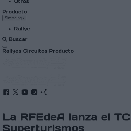
Otros
Producto
Simracing
›
Rallye
Buscar
Abrir menú
Rallyes
Circuitos
Producto
La RFEdeA lanza el T
Superturismos