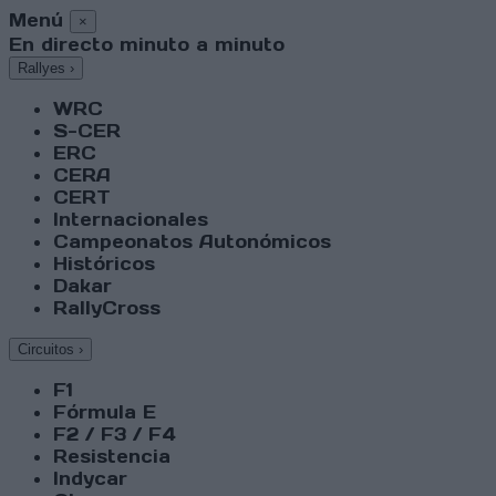
Menú
×
En directo minuto a minuto
Rallyes
›
WRC
S-CER
ERC
CERA
CERT
Internacionales
Campeonatos Autonómicos
Históricos
Dakar
RallyCross
Circuitos
›
F1
Fórmula E
F2 / F3 / F4
Resistencia
Indycar