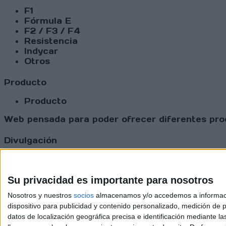
F1
Fórmula E
F2 / F3 / F4
Resistencia
Indycar
Otros
Producto
Producto
Web pensada para poder ofrecer diferentes prod
Divulgación
Dossier
Webs
Comunicados
Su privacidad es importante para nosotros
Fotografía
Nosotros y nuestros
socios
almacenamos y/o accedemos a información
Vídeos (on boards)
dispositivo para publicidad y contenido personalizado, medición de pu
Redes Sociales
datos de localización geográfica precisa e identificación mediante l