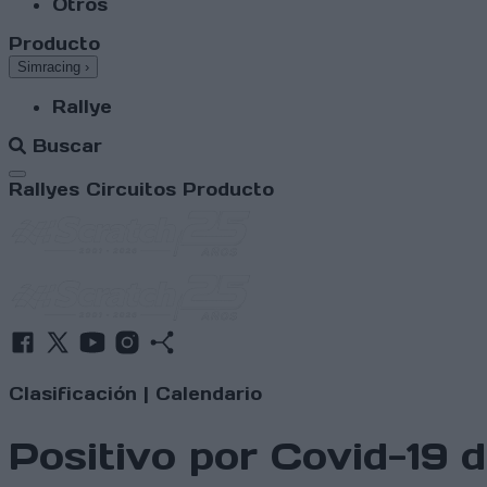
Otros
Producto
Simracing
›
Rallye
Buscar
Abrir menú
Rallyes
Circuitos
Producto
Clasificación
|
Calendario
Positivo por Covid-19 d