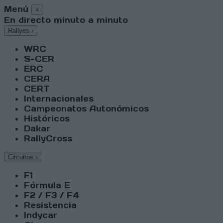
Menú
×
En directo minuto a minuto
Rallyes
›
WRC
S-CER
ERC
CERA
CERT
Internacionales
Campeonatos Autonómicos
Históricos
Dakar
RallyCross
Circuitos
›
F1
Fórmula E
F2 / F3 / F4
Resistencia
Indycar