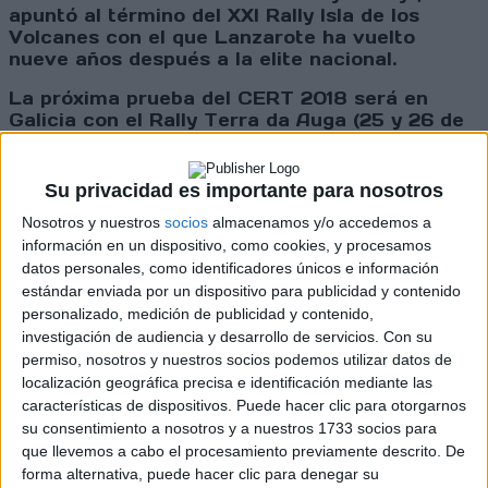
apuntó al término del XXI Rally Isla de los
Volcanes con el que Lanzarote ha vuelto
nueve años después a la elite nacional.
La próxima prueba del CERT 2018 será en
Galicia con el Rally Terra da Auga (25 y 26 de
mayo), aunque una semana antes, el MRT Rally
Team participará en el Rally Isla Verde de La
Palma (19 de mayo) en la que será la segunda
Su privacidad es importante para nosotros
prueba del Campeonato de Canarias de Rallies
Nosotros y nuestros
socios
almacenamos y/o accedemos a
de Tierra.
información en un dispositivo, como cookies, y procesamos
datos personales, como identificadores únicos e información
estándar enviada por un dispositivo para publicidad y contenido
personalizado, medición de publicidad y contenido,
Cargando
investigación de audiencia y desarrollo de servicios.
Con su
nueva noticia
permiso, nosotros y nuestros socios podemos utilizar datos de
No hay más noticias en esta categoría.
localización geográfica precisa e identificación mediante las
características de dispositivos. Puede hacer clic para otorgarnos
su consentimiento a nosotros y a nuestros 1733 socios para
que llevemos a cabo el procesamiento previamente descrito. De
forma alternativa, puede hacer clic para denegar su