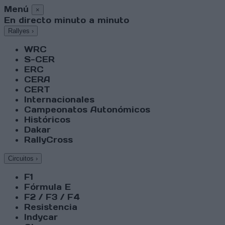
Menú
×
En directo minuto a minuto
Rallyes
›
WRC
S-CER
ERC
CERA
CERT
Internacionales
Campeonatos Autonómicos
Históricos
Dakar
RallyCross
Circuitos
›
F1
Fórmula E
F2 / F3 / F4
Resistencia
Indycar