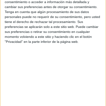
consentimiento o acceder a información más detallada y
cambiar sus preferencias antes de otorgar su consentimiento.
Tenga en cuenta que algún procesamiento de sus datos
personales puede no requerir de su consentimiento, pero usted
tiene el derecho de rechazar tal procesamiento. Sus
Rallyes
preferencias se aplicarán solo a este sitio web. Puede cambiar
WRC
sus preferencias o retirar su consentimiento en cualquier
S-CER
momento volviendo a este sitio y haciendo clic en el botón
ERC
"Privacidad" en la parte inferior de la página web.
CERA
CERT
Internacionales
Campeonatos Autonómicos
Históricos
Dakar
RallyCross
Circuitos
F1
Fórmula E
F2 / F3 / F4