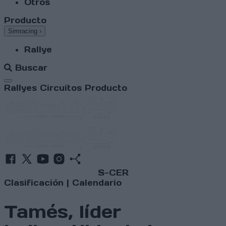
Otros
Producto
Simracing
›
Rallye
Buscar
Abrir menú
Rallyes
Circuitos
Producto
S-CER
Clasificación
|
Calendario
Tamés, líder