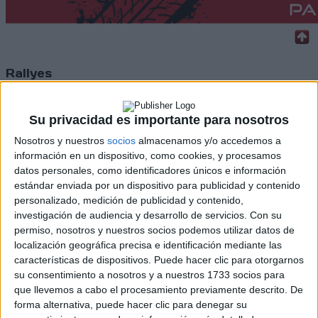
Rallyes
WRC
S-CER
Su privacidad es importante para nosotros
ERC
Nosotros y nuestros
socios
almacenamos y/o accedemos a
CERA
CERT
información en un dispositivo, como cookies, y procesamos
Internacionales
datos personales, como identificadores únicos e información
Campeonatos Autonómicos
estándar enviada por un dispositivo para publicidad y contenido
Históricos
personalizado, medición de publicidad y contenido,
Dakar
investigación de audiencia y desarrollo de servicios.
Con su
RallyCross
permiso, nosotros y nuestros socios podemos utilizar datos de
localización geográfica precisa e identificación mediante las
Circuitos
características de dispositivos. Puede hacer clic para otorgarnos
su consentimiento a nosotros y a nuestros 1733 socios para
F1
que llevemos a cabo el procesamiento previamente descrito. De
Fórmula E
forma alternativa, puede hacer clic para denegar su
F2 / F3 / F4