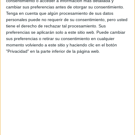
consentimiento o acceder a información más detallada y
Resistencia
cambiar sus preferencias antes de otorgar su consentimiento.
Indycar
Tenga en cuenta que algún procesamiento de sus datos
Otros
personales puede no requerir de su consentimiento, pero usted
tiene el derecho de rechazar tal procesamiento. Sus
Producto
preferencias se aplicarán solo a este sitio web. Puede cambiar
sus preferencias o retirar su consentimiento en cualquier
Producto
momento volviendo a este sitio y haciendo clic en el botón
Web pensada para poder ofrecer diferentes
"Privacidad" en la parte inferior de la página web.
productos propios y ajenos para que los
aficionados los puedan adquirir
Divulgación
Dossier
Webs
Comunicados
Fotografía
Vídeos (on boards)
Redes Sociales
2026 Revista Scratch |
Contacto
|
Aviso legal
y política de privacidad