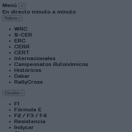
Menú
×
En directo minuto a minuto
Rallyes
›
WRC
S-CER
ERC
CERA
CERT
Internacionales
Campeonatos Autonómicos
Históricos
Dakar
RallyCross
Circuitos
›
F1
Fórmula E
F2 / F3 / F4
Resistencia
Indycar