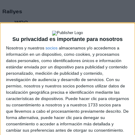
Rallyes
WRC
S-CER
ERC
Su privacidad es importante para nosotros
CERA
CERT
Nosotros y nuestros
socios
almacenamos y/o accedemos a
Internacionales
información en un dispositivo, como cookies, y procesamos
Campeonatos Autonómicos
datos personales, como identificadores únicos e información
Históricos
estándar enviada por un dispositivo para publicidad y contenido
Dakar
personalizado, medición de publicidad y contenido,
RallyCross
investigación de audiencia y desarrollo de servicios.
Con su
permiso, nosotros y nuestros socios podemos utilizar datos de
Circuitos
localización geográfica precisa e identificación mediante las
características de dispositivos. Puede hacer clic para otorgarnos
F1
su consentimiento a nosotros y a nuestros 1733 socios para
Fórmula E
que llevemos a cabo el procesamiento previamente descrito. De
F2 / F3 / F4
forma alternativa, puede hacer clic para denegar su
Resistencia
consentimiento o acceder a información más detallada y
Indycar
cambiar sus preferencias antes de otorgar su consentimiento.
Otros