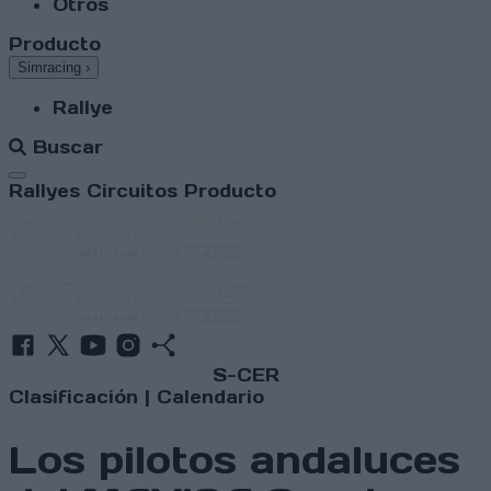
Otros
Producto
Simracing
›
Rallye
Buscar
Abrir menú
Rallyes
Circuitos
Producto
S-CER
Clasificación
|
Calendario
Los pilotos andaluces