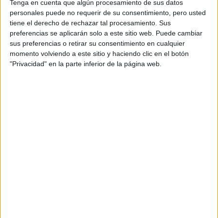
Tenga en cuenta que algún procesamiento de sus datos
personales puede no requerir de su consentimiento, pero usted
Producto
tiene el derecho de rechazar tal procesamiento. Sus
Producto
preferencias se aplicarán solo a este sitio web. Puede cambiar
sus preferencias o retirar su consentimiento en cualquier
Web pensada para poder ofrecer diferentes
momento volviendo a este sitio y haciendo clic en el botón
productos propios y ajenos para que los
"Privacidad" en la parte inferior de la página web.
aficionados los puedan adquirir
Divulgación
Dossier
Webs
Comunicados
Fotografía
Vídeos (on boards)
Redes Sociales
2026 Revista Scratch |
Contacto
|
Aviso legal
y política de privacidad