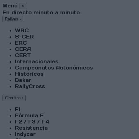
Menú
×
En directo minuto a minuto
Rallyes
›
WRC
S-CER
ERC
CERA
CERT
Internacionales
Campeonatos Autonómicos
Históricos
Dakar
RallyCross
Circuitos
›
F1
Fórmula E
F2 / F3 / F4
Resistencia
Indycar