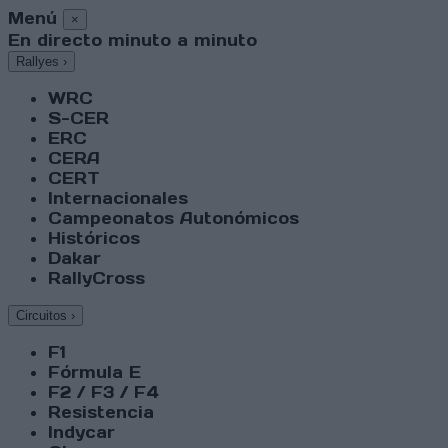
Menú
×
En directo minuto a minuto
Rallyes
›
WRC
S-CER
ERC
CERA
CERT
Internacionales
Campeonatos Autonómicos
Históricos
Dakar
RallyCross
Circuitos
›
F1
Fórmula E
F2 / F3 / F4
Resistencia
Indycar