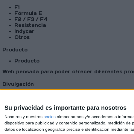
F1
Fórmula E
F2 / F3 / F4
Resistencia
Indycar
Otros
Producto
Producto
Web pensada para poder ofrecer diferentes prod
Divulgación
Dossier
Webs
Comunicados
Su privacidad es importante para nosotros
Fotografía
Nosotros y nuestros
socios
almacenamos y/o accedemos a información
Vídeos (on boards)
dispositivo para publicidad y contenido personalizado, medición de pu
Redes Sociales
datos de localización geográfica precisa e identificación mediante l