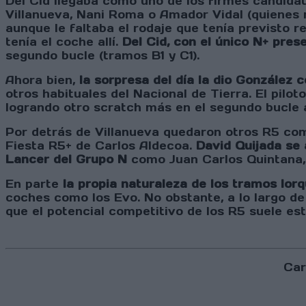
Del Cid llegaba como uno de los firmes candidat
Villanueva, Nani Roma o Amador Vidal (quienes n
aunque le faltaba el rodaje que tenía previsto r
tenía el coche allí.
Del Cid, con el único N+ pres
segundo bucle (tramos B1 y C1).
Ahora bien,
la sorpresa del día la dio González
otros habituales del Nacional de Tierra. El pilo
logrando otro scratch más en el segundo bucle 
Por detrás de Villanueva quedaron otros R5 com
Fiesta R5+ de Carlos Aldecoa.
David Quijada se 
Lancer del Grupo N
como Juan Carlos Quintana, 
En parte
la propia naturaleza de los tramos lor
coches como los Evo. No obstante, a lo largo d
que el potencial competitivo de los R5 suele est
Car