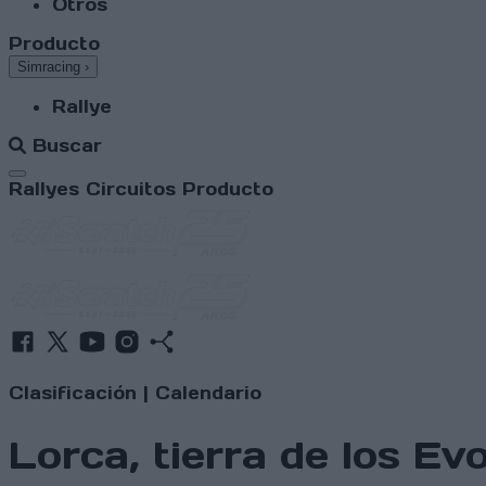
Otros
Producto
Simracing
›
Rallye
Buscar
Abrir menú
Rallyes
Circuitos
Producto
Clasificación
|
Calendario
Lorca, tierra de los Ev