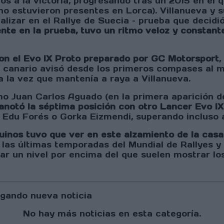
os a la victoria, progresando tras un 2015 en el
o estuvieron presentes en Lorca). Villanueva y s
ealizar en el Rallye de Suecia – prueba que decid
ente en la prueba, tuvo un ritmo veloz y constante
 con el Evo IX Proto preparado por GC Motorsport
,
to canario avisó desde los primeros compases al m
a la vez que mantenía a raya a Villanueva.
o Juan Carlos Aguado (en la primera aparición d
anotó la séptima posición con otro Lancer Evo IX
Edu Forés o Gorka Eizmendi, superando incluso 
quinos tuvo que ver en este alzamiento de la casa
e las últimas temporadas del Mundial de Rallyes 
ar un nivel por encima del que suelen mostrar los
gando nueva noticia
No hay más noticias en esta categoría.