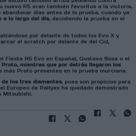
 que estuvo también arriba peleando contra
u nuevo R5 eran también favoritos a la victoria,
ió abandonar días antes de la prueba, cuando ya
 a lo largo del día
, decidiendo la prueba en el
 alzándose por delante de todos los Evo X y
arcar el scratch por delante de del Cid,
el Fiesta R5 Evo en España), Gustavo Sosa o el
 Proto, mientras que por detrás llegaron los
a más Proto presentes en la prueba murciana.
 de los tres diamantes
, pues son propicios para
y el Europeo de Rallyes ha quedado demostrado
 Mitsubishi.