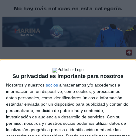
No hay más noticias en esta categoría.
Rallyes
Su privacidad es importante para nosotros
WRC
S-CER
Nosotros y nuestros
socios
almacenamos y/o accedemos a
ERC
información en un dispositivo, como cookies, y procesamos
CERA
datos personales, como identificadores únicos e información
CERT
estándar enviada por un dispositivo para publicidad y contenido
Internacionales
personalizado, medición de publicidad y contenido,
Campeonatos Autonómicos
investigación de audiencia y desarrollo de servicios.
Con su
Históricos
permiso, nosotros y nuestros socios podemos utilizar datos de
Dakar
localización geográfica precisa e identificación mediante las
RallyCross
características de dispositivos. Puede hacer clic para otorgarnos