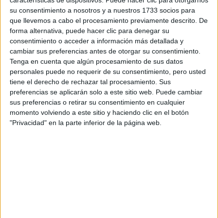
su consentimiento a nosotros y a nuestros 1733 socios para
Circuitos
que llevemos a cabo el procesamiento previamente descrito. De
forma alternativa, puede hacer clic para denegar su
F1
consentimiento o acceder a información más detallada y
Fórmula E
cambiar sus preferencias antes de otorgar su consentimiento.
F2 / F3 / F4
Tenga en cuenta que algún procesamiento de sus datos
Resistencia
personales puede no requerir de su consentimiento, pero usted
Indycar
tiene el derecho de rechazar tal procesamiento. Sus
Otros
preferencias se aplicarán solo a este sitio web. Puede cambiar
sus preferencias o retirar su consentimiento en cualquier
Producto
momento volviendo a este sitio y haciendo clic en el botón
Producto
"Privacidad" en la parte inferior de la página web.
Web pensada para poder ofrecer diferentes
productos propios y ajenos para que los
aficionados los puedan adquirir
Divulgación
Dossier
Webs
Comunicados