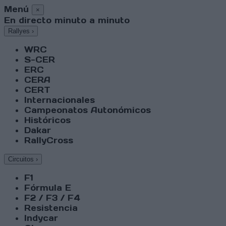
Menú
×
En directo minuto a minuto
Rallyes
›
WRC
S-CER
ERC
CERA
CERT
Internacionales
Campeonatos Autonómicos
Históricos
Dakar
RallyCross
Circuitos
›
F1
Fórmula E
F2 / F3 / F4
Resistencia
Indycar