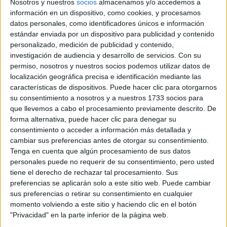
Nosotros y nuestros
socios
almacenamos y/o accedemos a
información en un dispositivo, como cookies, y procesamos
Rallyes
datos personales, como identificadores únicos e información
WRC
estándar enviada por un dispositivo para publicidad y contenido
S-CER
personalizado, medición de publicidad y contenido,
ERC
investigación de audiencia y desarrollo de servicios.
Con su
CERA
permiso, nosotros y nuestros socios podemos utilizar datos de
CERT
localización geográfica precisa e identificación mediante las
Internacionales
características de dispositivos. Puede hacer clic para otorgarnos
Campeonatos Autonómicos
su consentimiento a nosotros y a nuestros 1733 socios para
Históricos
que llevemos a cabo el procesamiento previamente descrito. De
Dakar
forma alternativa, puede hacer clic para denegar su
RallyCross
consentimiento o acceder a información más detallada y
cambiar sus preferencias antes de otorgar su consentimiento.
Circuitos
Tenga en cuenta que algún procesamiento de sus datos
personales puede no requerir de su consentimiento, pero usted
F1
tiene el derecho de rechazar tal procesamiento. Sus
Fórmula E
preferencias se aplicarán solo a este sitio web. Puede cambiar
F2 / F3 / F4
sus preferencias o retirar su consentimiento en cualquier
Resistencia
momento volviendo a este sitio y haciendo clic en el botón
Indycar
"Privacidad" en la parte inferior de la página web.
Otros