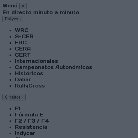
Menú
×
En directo minuto a minuto
Rallyes
›
WRC
S-CER
ERC
CERA
CERT
Internacionales
Campeonatos Autonómicos
Históricos
Dakar
RallyCross
Circuitos
›
F1
Fórmula E
F2 / F3 / F4
Resistencia
Indycar