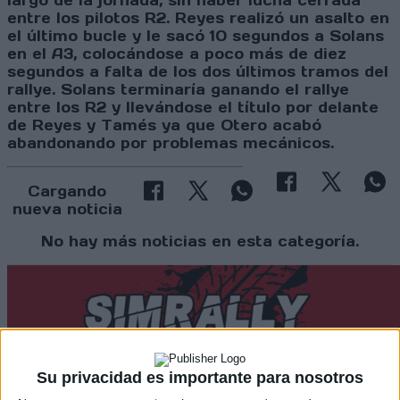
largo de la jornada, sin haber lucha cerrada
entre los pilotos R2. Reyes realizó un asalto en
el último bucle y le sacó 10 segundos a Solans
en el A3, colocándose a poco más de diez
segundos a falta de los dos últimos tramos del
rallye. Solans terminaría ganando el rallye
entre los R2 y llevándose el título por delante
de Reyes y Tamés ya que Otero acabó
abandonando por problemas mecánicos.
Cargando
nueva noticia
No hay más noticias en esta categoría.
Su privacidad es importante para nosotros