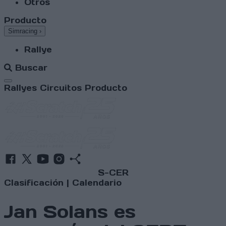
Otros
Producto
Simracing
›
Rallye
Buscar
Abrir menú
Rallyes
Circuitos
Producto
S-CER
Clasificación
|
Calendario
Jan Solans es