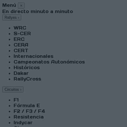
Menú
×
En directo minuto a minuto
Rallyes
›
WRC
S-CER
ERC
CERA
CERT
Internacionales
Campeonatos Autonómicos
Históricos
Dakar
RallyCross
Circuitos
›
F1
Fórmula E
F2 / F3 / F4
Resistencia
Indycar