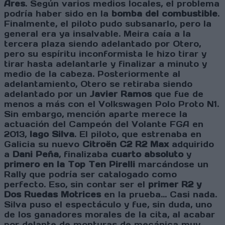
Ares
. Según varios medios locales, el problema
podría haber sido en la
bomba del combustible
.
Finalmente, el piloto pudo subsanarlo, pero la
general era ya insalvable. Meira caía a la
tercera plaza siendo adelantado por Otero,
pero su espíritu inconformista le hizo tirar y
tirar hasta adelantarle y finalizar a minuto y
medio de la cabeza. Posteriormente al
adelantamiento, Otero se retiraba siendo
adelantado por un
Javier Ramos
que fue de
menos a más con el Volkswagen Polo Proto N1.
Sin embargo, mención aparte merece la
actuación del Campeón del Volante FGA en
2013,
Iago Silva
. El piloto, que estrenaba en
Galicia su nuevo
Citroën C2 R2 Max
adquirido
a
Dani Peña
, finalizaba
cuarto absoluto
y
primero en la Top Ten Pirelli
marcándose un
Rally que podría ser catalogado como
perfecto. Eso, sin contar ser el
primer R2 y
Dos Ruedas Motrices
en la prueba... Casi nada.
Silva puso el espectáculo y fue, sin duda, uno
de los ganadores morales de la cita, al acabar
por delante de monturas de mecánica muy