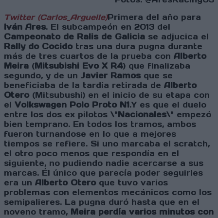
Twitter (Carlos_Arguelle)
Primera del año para
Iván Ares
. El subcampeón en 2013 del
Campeonato de Ralis de Galicia
se adjucica el
Rally do Cocido
tras una dura pugna durante
más de tres cuartos de la prueba con
Alberto
Meira
(
Mitsubishi Evo X R4
) que finalizaba
segundo, y de un
Javier Ramos
que se
beneficiaba de la tardía retirada de
Alberto
Otero
(Mitsubushi) en el inicio de su etapa con
el
Volkswagen Polo Proto N1
.Y es que el duelo
entre los dos ex pilotos \"
Nacionales
\" empezó
bien temprano. En todos los tramos, ambos
fueron turnandose en lo que a mejores
tiempos se refiere. Si uno marcaba el scratch,
el otro poco menos que respondía en el
siguiente, no pudiendo nadie acercarse a sus
marcas. Él único que parecía poder seguirles
era un
Alberto Otero
que tuvo varios
problemas con elementos mecánicos como los
semipalieres. La pugna duró hasta que en el
noveno tramo,
Meira perdía varios minutos con