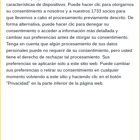
S-CER
características de dispositivos. Puede hacer clic para otorgarnos
ERC
su consentimiento a nosotros y a nuestros 1733 socios para
CERA
que llevemos a cabo el procesamiento previamente descrito. De
CERT
forma alternativa, puede hacer clic para denegar su
Internacionales
consentimiento o acceder a información más detallada y
Campeonatos Autonómicos
cambiar sus preferencias antes de otorgar su consentimiento.
Históricos
Tenga en cuenta que algún procesamiento de sus datos
Dakar
personales puede no requerir de su consentimiento, pero usted
RallyCross
tiene el derecho de rechazar tal procesamiento. Sus
preferencias se aplicarán solo a este sitio web. Puede cambiar
Circuitos
sus preferencias o retirar su consentimiento en cualquier
F1
momento volviendo a este sitio y haciendo clic en el botón
Fórmula E
"Privacidad" en la parte inferior de la página web.
F2 / F3 / F4
Resistencia
Indycar
Otros
Producto
Producto