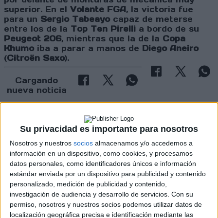
superior. En el
Volante FGA
, la victoria fue
para un
Sergio Tabeayo
capaz de meterse
entre los de la
Top Ten Pirelli
a bordo de su
Peugeot 206
, mientras que la de la
Copa
Khumo
iba a parar a manos de
Diego Aneiro
(
Citroën Saxo
).
Cargando
nueva noticia
No hay más noticias en esta categoría.
Su privacidad es importante para nosotros
Nosotros y nuestros
socios
almacenamos y/o accedemos a
información en un dispositivo, como cookies, y procesamos
datos personales, como identificadores únicos e información
estándar enviada por un dispositivo para publicidad y contenido
personalizado, medición de publicidad y contenido,
Rallyes
investigación de audiencia y desarrollo de servicios.
Con su
permiso, nosotros y nuestros socios podemos utilizar datos de
WRC
localización geográfica precisa e identificación mediante las