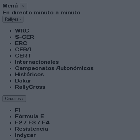
Menú
×
En directo minuto a minuto
Rallyes
›
WRC
S-CER
ERC
CERA
CERT
Internacionales
Campeonatos Autonómicos
Históricos
Dakar
RallyCross
Circuitos
›
F1
Fórmula E
F2 / F3 / F4
Resistencia
Indycar