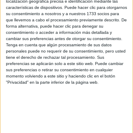
localización geográfica precisa e identificación mediante las
piensan que la vuelta de Meira hará que su
antiguo copiloto y actual tuyo, Álvaro Bañobre,
características de dispositivos. Puede hacer clic para otorgarnos
vuelva a sentarse en el Mitsubishi Evo X.
su consentimiento a nosotros y a nuestros 1733 socios para
¿Sigues contando con él para 2014?
que llevemos a cabo el procesamiento previamente descrito. De
Seguiremos contando tanto con Cuko Bañobre
forma alternativa, puede hacer clic para denegar su
en sus labores como jefe de equipo como con
consentimiento o acceder a información más detallada y
Álvaro, ya que son una pieza importante de
cambiar sus preferencias antes de otorgar su consentimiento.
nuestro equipo. En cuanto a Álvaro, nuestro
Tenga en cuenta que algún procesamiento de sus datos
entendimiento ha sido perfecto desde el
personales puede no requerir de su consentimiento, pero usted
principio y no me planteo salir a un rallye sin
tiene el derecho de rechazar tal procesamiento. Sus
él. He conocido a muchos copilotos y
preferencias se aplicarán solo a este sitio web. Puede cambiar
sinceramente te digo que Álvaro en un crack,
sus preferencias o retirar su consentimiento en cualquier
es una persona competitiva, sólo le vale la
momento volviendo a este sitio y haciendo clic en el botón
victoria y ha sido capaz de imponer esta
"Privacidad" en la parte inferior de la página web.
mentalidad en el equipo.Cuando nos sentamos
a diseñar el proyecto deportivo del equipo
Ares Racing y el Porsche, lo hicimos para un
periodo de tres años, por lo tanto, este
aspecto ni me lo he planteado. Ya durante el
año pasado, tuvo la oportunidad de correr con
algún piloto de gran nivel, pero él ha sido firme
con su decisión. Al margen de esto, hemos de
recordar que Alberto cuenta con un copiloto