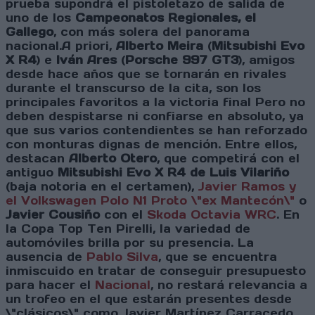
prueba supondrá el pistoletazo de salida de
uno de los
Campeonatos Regionales, el
Gallego
, con más solera del panorama
nacional.A priori,
Alberto Meira
(
Mitsubishi Evo
X R4
) e
Iván Ares
(
Porsche 997 GT3
), amigos
desde hace años que se tornarán en rivales
durante el transcurso de la cita, son los
principales favoritos a la victoria final Pero no
deben despistarse ni confiarse en absoluto, ya
que sus varios contendientes se han reforzado
con monturas dignas de mención. Entre ellos,
destacan
Alberto Otero
, que competirá con el
antiguo
Mitsubishi Evo X R4 de Luis Vilariño
(baja notoria en el certamen),
Javier Ramos y
el Volkswagen Polo N1 Proto \"ex Mantecón\"
o
Javier Cousiño
con el
Skoda Octavia WRC
. En
la Copa Top Ten Pirelli, la variedad de
automóviles brilla por su presencia. La
ausencia de
Pablo Silva
, que se encuentra
inmiscuido en tratar de conseguir presupuesto
para hacer el
Nacional
, no restará relevancia a
un trofeo en el que estarán presentes desde
\"clásicos\" como Javier Martínez Carracedo