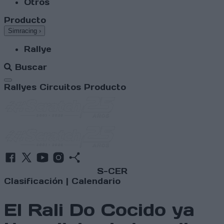
Otros
Producto
Simracing
›
Rallye
Buscar
Abrir menú
Rallyes
Circuitos
Producto
S-CER
Clasificación
|
Calendario
El Rali Do Cocido ya