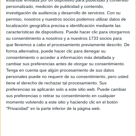
personalizado, medición de publicidad y contenido,
investigación de audiencia y desarrollo de servicios.
Con su
permiso, nosotros y nuestros socios podemos utilizar datos de
localización geográfica precisa e identificación mediante las
características de dispositivos. Puede hacer clic para otorgarnos
su consentimiento a nosotros y a nuestros 1733 socios para
Rallyes
que llevemos a cabo el procesamiento previamente descrito. De
forma alternativa, puede hacer clic para denegar su
WRC
consentimiento o acceder a información más detallada y
S-CER
cambiar sus preferencias antes de otorgar su consentimiento.
ERC
Tenga en cuenta que algún procesamiento de sus datos
CERA
personales puede no requerir de su consentimiento, pero usted
CERT
tiene el derecho de rechazar tal procesamiento. Sus
Internacionales
preferencias se aplicarán solo a este sitio web. Puede cambiar
Campeonatos Autonómicos
sus preferencias o retirar su consentimiento en cualquier
Históricos
momento volviendo a este sitio y haciendo clic en el botón
Dakar
"Privacidad" en la parte inferior de la página web.
RallyCross
Circuitos
F1