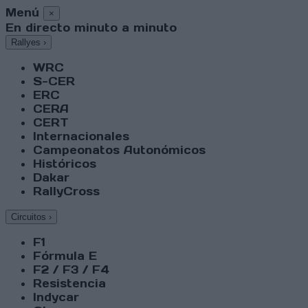
Menú
×
En directo minuto a minuto
Rallyes
›
WRC
S-CER
ERC
CERA
CERT
Internacionales
Campeonatos Autonómicos
Históricos
Dakar
RallyCross
Circuitos
›
F1
Fórmula E
F2 / F3 / F4
Resistencia
Indycar