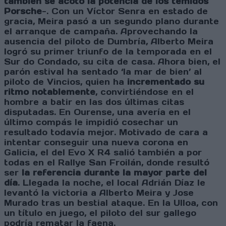
también se acotó la potencia de los temidos
Porsche
-. Con un Víctor Senra en estado de
gracia, Meira pasó a un segundo plano durante
el arranque de campaña. Aprovechando la
ausencia del piloto de Dumbría, Alberto Meira
logró su primer triunfo de la temporada en el
Sur do Condado, su cita de casa. Ahora bien, el
parón estival ha sentado ‘la mar de bien’ al
piloto de Vincios, quien ha
incrementado su
ritmo notablemente
, convirtiéndose en el
hombre a batir en las dos últimas citas
disputadas. En Ourense, una avería en el
último compás le impidió cosechar un
resultado todavía mejor. Motivado de cara a
intentar conseguir una nueva corona en
Galicia, el del Evo X R4 salió también a por
todas en el Rallye San Froilán, donde resultó
ser
la referencia durante la mayor parte del
día
. Llegada la noche, el local Adrián Díaz le
levantó la victoria a Alberto Meira y Jose
Murado tras un bestial ataque. En la Ulloa, con
un título en juego, el piloto del sur gallego
podría rematar la faena.