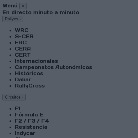
Menú
×
En directo minuto a minuto
Rallyes
›
WRC
S-CER
ERC
CERA
CERT
Internacionales
Campeonatos Autonómicos
Históricos
Dakar
RallyCross
Circuitos
›
F1
Fórmula E
F2 / F3 / F4
Resistencia
Indycar