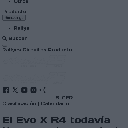
Otros
Producto
Simracing
›
Rallye
Buscar
Abrir menú
Rallyes
Circuitos
Producto
S-CER
Clasificación
|
Calendario
El Evo X R4 todavía