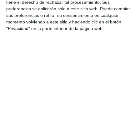
WRC
tiene el derecho de rechazar tal procesamiento. Sus
S-CER
preferencias se aplicarán solo a este sitio web. Puede cambiar
ERC
sus preferencias o retirar su consentimiento en cualquier
CERA
momento volviendo a este sitio y haciendo clic en el botón
CERT
"Privacidad" en la parte inferior de la página web.
Internacionales
Campeonatos Autonómicos
Históricos
Dakar
RallyCross
Circuitos
F1
Fórmula E
F2 / F3 / F4
Resistencia
Indycar
Otros
Producto
Producto